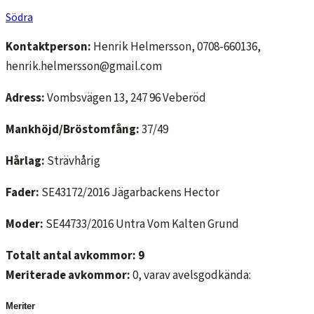
Södra
Kontaktperson:
Henrik Helmersson, 0708-660136,
henrik.helmersson@gmail.com
Adress:
Vombsvägen 13, 247 96 Veberöd
Mankhöjd/Bröstomfång:
37/49
Hårlag:
Strävhårig
Fader:
SE43172/2016 Jägarbackens Hector
Moder:
SE44733/2016 Untra Vom Kalten Grund
Totalt antal avkommor: 9
Meriterade avkommor:
0, varav avelsgodkända:
Meriter