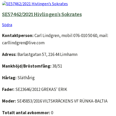
SE57462/2021 Hivlingen’s Sokrates
Södra
Kontaktperson:
Carl Lindgren, mobil 076-010 50 60, mail:
carllindgren@live.com
Adress:
Barlastgatan 57, 216 44 Limhamn
Mankhöjd/Bröstomfång:
38/51
Hårlag:
Släthårig
Fader:
SE23646/2012 GREKAS' ERIK
Moder:
SE45853/2016 VILTSKRÄCKENS VF RÜNKA-BALTIA
Totalt antal avkommor:
0