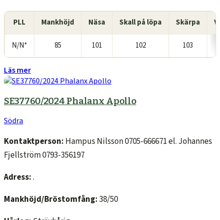
PLL
Mankhöjd
Näsa
Skall på löpa
Skärpa
V
N/N*
85
101
102
103
Läs mer
SE37760/2024 Phalanx Apollo
Södra
Kontaktperson:
Hampus Nilsson 0705-666671 el. Johannes
Fjellström 0793-356197
Adress:
.
Mankhöjd/Bröstomfång:
38/50