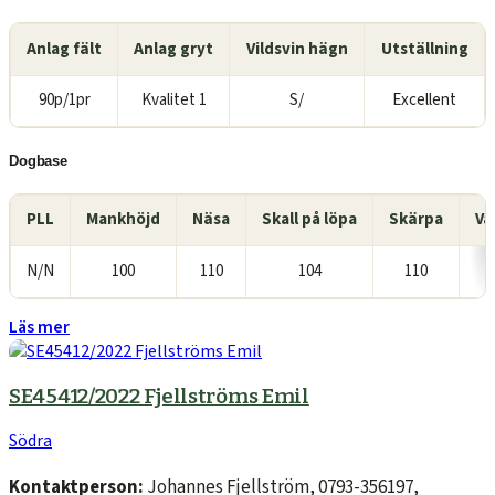
Anlag fält
Anlag gryt
Vildsvin hägn
Utställning
90p/1pr
Kvalitet 1
S/
Excellent
Dogbase
PLL
Mankhöjd
Näsa
Skall på löpa
Skärpa
Va
N/N
100
110
104
110
Läs mer
SE45412/2022 Fjellströms Emil
Södra
Kontaktperson:
Johannes Fjellström, 0793-356197,