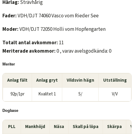
Hårlag:
Strävhårig
Fader:
VDH/DJT 74060 Vasco vom Rieder See
Moder:
VDH/DJT 72050 Holli vom Hopfengarten
Totalt antal avkommor:
11
Meriterade avkommor:
0 , varav avelsgodkända: 0
Meriter
Anlag fält
Anlag gryt
Vildsvin hägn
Utställning
92p/1pr
Kvalitet 1
S/
V/V
Dogbase
PLL
Mankhöjd
Näsa
Skall på löpa
Skärpa
V