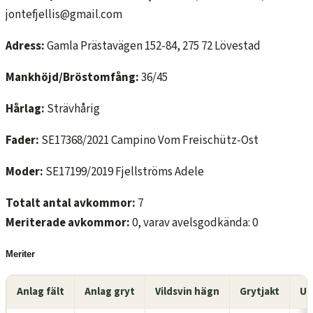
jontefjellis@gmail.com
Adress:
Gamla Prästavägen 152-84, 275 72 Lövestad
Mankhöjd/Bröstomfång:
36/45
Hårlag:
Strävhårig
Fader:
SE17368/2021 Campino Vom Freischütz-Ost
Moder:
SE17199/2019 Fjellströms Adele
Totalt antal avkommor:
7
Meriterade avkommor:
0, varav avelsgodkända: 0
Meriter
Anlag fält
Anlag gryt
Vildsvin hägn
Grytjakt
Ut