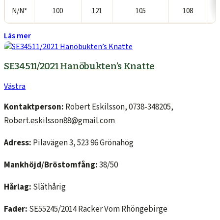
N/N*
100
121
105
108
Läs mer
SE34511/2021 Hanöbukten’s Knatte
Västra
Kontaktperson:
Robert Eskilsson, 0738-348205,
Robert.eskilsson88@gmail.com
Adress:
Pilavägen 3, 523 96 Grönahög
Mankhöjd/Bröstomfång:
38/50
Hårlag:
Släthårig
Fader:
SE55245/2014 Racker Vom Rhöngebirge