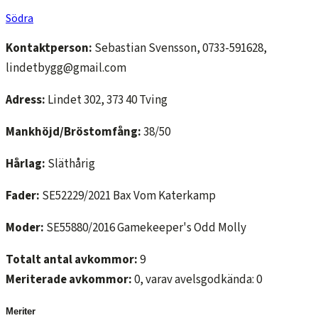
Södra
Kontaktperson:
Sebastian Svensson, 0733-591628,
lindetbygg@gmail.com
Adress:
Lindet 302, 373 40 Tving
Mankhöjd/Bröstomfång:
38/50
Hårlag:
Släthårig
Fader:
SE52229/2021 Bax Vom Katerkamp
Moder:
SE55880/2016 Gamekeeper's Odd Molly
Totalt antal avkommor:
9
Meriterade avkommor:
0, varav avelsgodkända: 0
Meriter