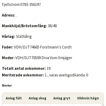
Fjellström 0793-356197
Adress:
.
Mankhöjd/Bröstomfång:
38/48
Hårlag:
Släthårig
Fader:
VDH/DJT74665 Forstmann's Cordt
Moder:
VDH/DJT70509 Diva Vom Ilmjäger
Totalt antal avkommor:
19
Meriterade avkommor:
1 , varav avelsgodkända: 0
Meriter
Anlag fält
Anlag skog
Anlag gryt
Vildsvin hägn