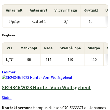
Anlag fält
Anlag gryt
Vildsvin hägn
Grytjakt
Ut
97p/1pr
Kvalitet 1
S/
1pr
E
Dogbase
PLL
Mankhöjd
Näsa
Skall på löpa
Skärpa
V
N/N*
96
114
110
110
Läs mer
SE24346/2023 Hunter Vom Wolfsgeheul
Södra
Kontaktperson:
Hampus Nilsson 070-5666671 el. Johannes