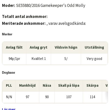
Moder:
SE55880/2016 Gamekeeper's Odd Molly
Totalt antal avkommor:
Meriterade avkommor:
, varav avelsgodkända:
Meriter
Anlag fält
Anlag gryt
Vildsvin hägn
Utställning
94p/1pr
Kvalitet 1
S/
Very good
Dogbase
PLL
Mankhöjd
Näsa
Skall på löpa
Skärpa
Va
N/N
97
90
107
114
Läs mer