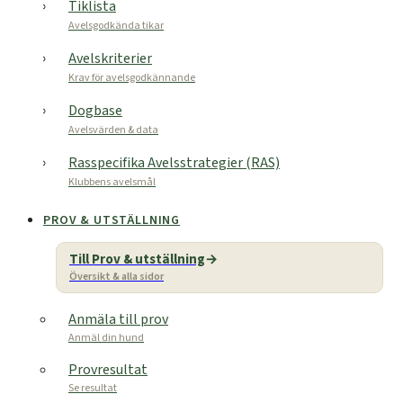
Tiklista
Avelsgodkända tikar
Avelskriterier
Krav för avelsgodkännande
Dogbase
Avelsvärden & data
Rasspecifika Avelsstrategier (RAS)
Klubbens avelsmål
PROV & UTSTÄLLNING
Till Prov & utställning
Översikt & alla sidor
Anmäla till prov
Anmäl din hund
Provresultat
Se resultat