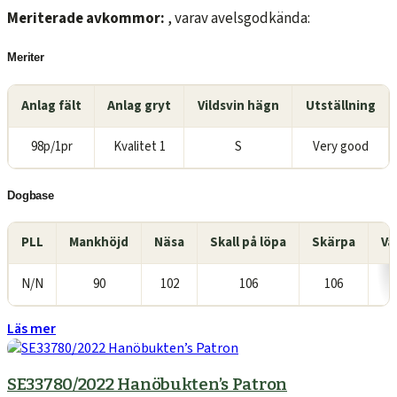
Meriterade avkommor:
, varav avelsgodkända:
Meriter
Anlag fält
Anlag gryt
Vildsvin hägn
Utställning
98p/1pr
Kvalitet 1
S
Very good
Dogbase
PLL
Mankhöjd
Näsa
Skall på löpa
Skärpa
Va
N/N
90
102
106
106
Läs mer
SE33780/2022 Hanöbukten’s Patron