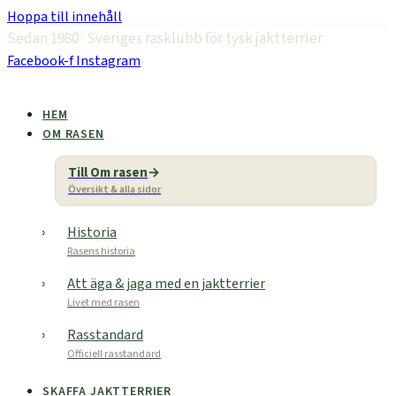
Hoppa till innehåll
Sedan 1980 · Sveriges rasklubb för tysk jaktterrier
Facebook-f
Instagram
HEM
OM RASEN
Till Om rasen
Översikt & alla sidor
Historia
Rasens historia
Att äga & jaga med en jaktterrier
Livet med rasen
Rasstandard
Officiell rasstandard
SKAFFA JAKTTERRIER