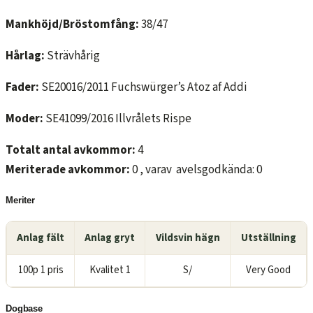
Mankhöjd/Bröstomfång:
38/47
Hårlag:
Strävhårig
Fader:
SE20016/2011 Fuchswürger’s Atoz af Addi
Moder:
SE41099/2016 Illvrålets Rispe
Totalt antal avkommor:
4
Meriterade avkommor:
0 , varav avelsgodkända: 0
Meriter
Anlag fält
Anlag gryt
Vildsvin hägn
Utställning
100p 1 pris
Kvalitet 1
S/
Very Good
Dogbase