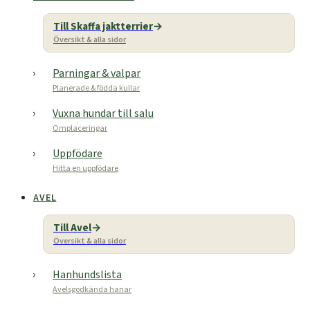
Till Skaffa jaktterrier
Översikt & alla sidor
Parningar & valpar
Planerade & födda kullar
Vuxna hundar till salu
Omplaceringar
Uppfödare
Hitta en uppfödare
AVEL
Till Avel
Översikt & alla sidor
Hanhundslista
Avelsgodkända hanar