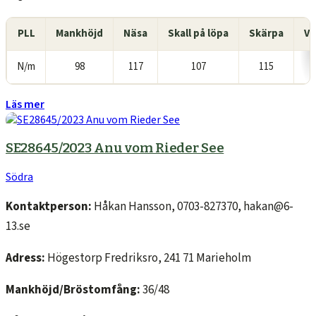
PLL
Mankhöjd
Näsa
Skall på löpa
Skärpa
Va
N/m
98
117
107
115
Läs mer
SE28645/2023 Anu vom Rieder See
Södra
Kontaktperson:
Håkan Hansson, 0703-827370, hakan@6-
13.se
Adress:
Högestorp Fredriksro, 241 71 Marieholm
Mankhöjd/Bröstomfång:
36/48