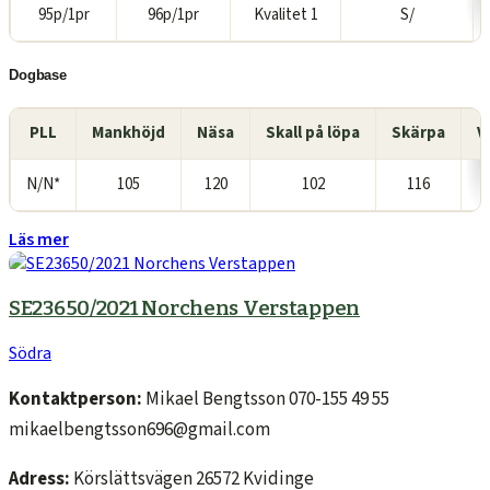
95p/1pr
96p/1pr
Kvalitet 1
S/
Dogbase
PLL
Mankhöjd
Näsa
Skall på löpa
Skärpa
V
N/N*
105
120
102
116
Läs mer
SE23650/2021 Norchens Verstappen
Södra
Kontaktperson:
Mikael Bengtsson 070-155 49 55
mikaelbengtsson696@gmail.com
Adress:
Körslättsvägen 26572 Kvidinge