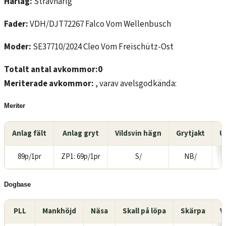
Hårlag:
Strävhårig
Fader:
VDH/DJT72267 Falco Vom Wellenbusch
Moder:
SE37710/2024 Cleo Vom Freischütz-Ost
Totalt antal avkommor:0
Meriterade avkommor:
, varav avelsgodkända:
Meriter
Anlag fält
Anlag gryt
Vildsvin hägn
Grytjakt
U
89p/1pr
ZP1: 69p/1pr
S/
NB/
Dogbase
PLL
Mankhöjd
Näsa
Skall på löpa
Skärpa
V