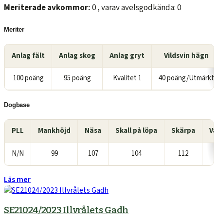
Meriterade avkommor:
0 , varav avelsgodkända: 0
Meriter
Anlag fält
Anlag skog
Anlag gryt
Vildsvin hägn
100 poäng
95 poäng
Kvalitet 1
40 poäng/Utmärkt
Dogbase
PLL
Mankhöjd
Näsa
Skall på löpa
Skärpa
Va
N/N
99
107
104
112
Läs mer
SE21024/2023 Illvrålets Gadh