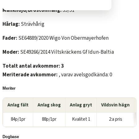
Mankhöjd/Bröstomfång:
35/51
Hårlag:
Strävhårig
Fader:
SE64889/2020 Wigo Von Obermayerhofen
Moder:
SE49266/2014 Viltskräckens Gf Idun-Baltia
Totalt antal avkommor: 3
Meriterade avkommor:
, varav avelsgodkända: 0
Meriter
Anlag fält
Anlag skog
Anlag gryt
Vildsvin hägn
84p/1pr
88p/1pr
Kvalitet 1
2:a pris
Dogbase