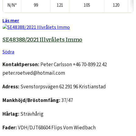
N/N*
99
121
105
120
Läs mer
SE48388/2021 Illvrålets Immo
Södra
Kontaktperson:
Peter Carlsson +46 70-899 22 42
peter.roetved@hotmail.com
Adress:
Svenstorpsvägen 62 291 96 Kristianstad
Mankhöjd/Bröstomfång:
37/47
Hårlag:
Strävhårig
Fader:
VDH/DJT68604 Flips Vom Wiedbach