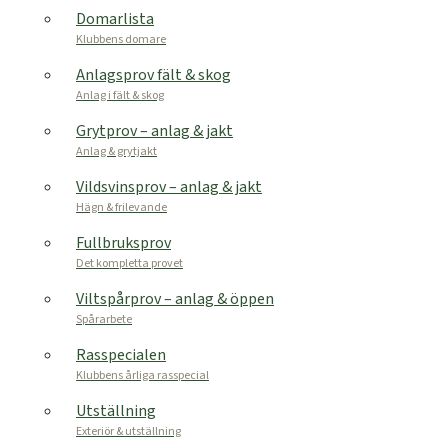
Domarlista
Klubbens domare
Anlagsprov fält & skog
Anlag i fält & skog
Grytprov – anlag & jakt
Anlag & grytjakt
Vildsvinsprov – anlag & jakt
Hägn & frilevande
Fullbruksprov
Det kompletta provet
Viltspårprov – anlag & öppen
Spårarbete
Rasspecialen
Klubbens årliga rasspecial
Utställning
Exteriör & utställning