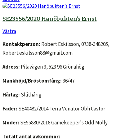
SE23556/2020 Hanöbukten’s Ernst
Västra
Kontaktperson:
Robert Eskilsson, 0738-348205,
Robert.eskilsson88@gmail.com
Adress:
Pilavägen 3, 523 96 Grönahög
Mankhöjd/Bröstomfång:
36/47
Hårlag:
Släthårig
Fader:
SE40482/2014 Terra Venator Obh Castor
Moder:
SE55880/2016 Gamekeeper's Odd Molly
Totalt antal avkommor: