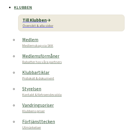
KLUBBEN
Till Klubben
Översikt & alla sidor
Medlem
Medlemskap via SKK
Medlemsförmåner
Rabatter hos våra partners
Klubbartiklar
Protokoll & dokument
Styrelsen
Kontakt & förtroendevalda
Vandringspriser
Klubbens priser
Förtjänsttecken
Utmärkelser