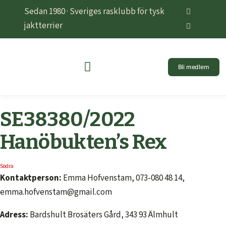
Sedan 1980 · Sveriges rasklubb för tysk
jaktterrier
Bli medlem
SE38380/2022
Hanöbukten’s Rex
Södra
Kontaktperson:
Emma Hofvenstam, 073-080 48 14,
emma.hofvenstam@gmail.com
Adress:
Bardshult Brosäters Gård, 343 93 Älmhult