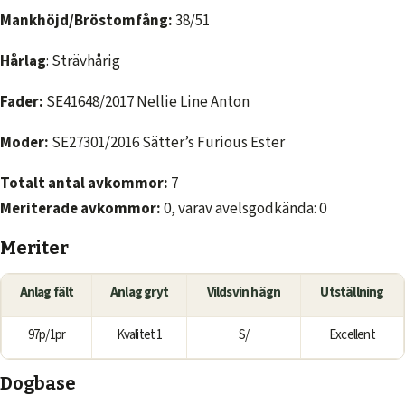
Mankhöjd/Bröstomfång:
38/51
Hårlag
: Strävhårig
Fader:
SE41648/2017 Nellie Line Anton
Moder:
SE27301/2016 Sätter’s Furious Ester
Totalt antal avkommor:
7
Meriterade avkommor:
0, varav avelsgodkända: 0
Meriter
Anlag fält
Anlag gryt
Vildsvin hägn
Utställning
97p/1pr
Kvalitet 1
S/
Excellent
Dogbase