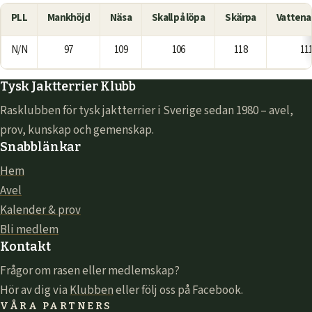
PLL
Mankhöjd
Näsa
Skall på löpa
Skärpa
Vattena
N/N
97
109
106
118
11
Tysk Jaktterrier Klubb
Rasklubben för tysk jaktterrier i Sverige sedan 1980 – avel,
prov, kunskap och gemenskap.
Snabblänkar
Hem
Avel
Kalender & prov
Bli medlem
Kontakt
Frågor om rasen eller medlemskap?
Hör av dig via
Klubben
eller följ oss på Facebook.
VÅRA PARTNERS