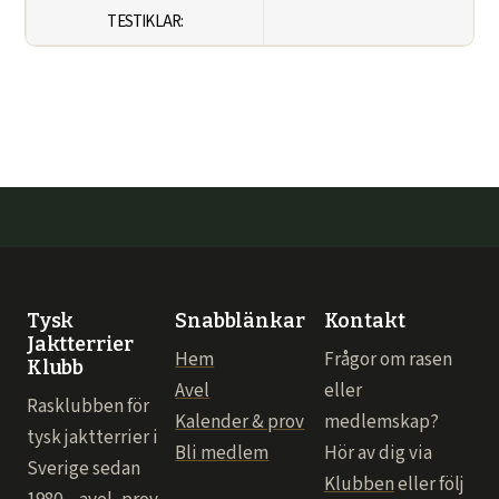
TESTIKLAR:
Tysk
Snabblänkar
Kontakt
Jaktterrier
Hem
Frågor om rasen
Klubb
Avel
eller
Rasklubben för
Kalender & prov
medlemskap?
tysk jaktterrier i
Bli medlem
Hör av dig via
Sverige sedan
Klubben
eller följ