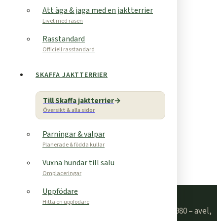
Att äga & jaga med en jaktterrier
Livet med rasen
Tuskproof
10% rabatt för medlemmar
Rasstandard
Officiell rasstandard
Din sponsor här
SKAFFA JAKTTERRIER
Förmån för medlemmar
Till Skaffa jaktterrier
Översikt & alla sidor
Din sponsor här
Förmån för medlemmar
Parningar & valpar
Planerade & födda kullar
Din sponsor här
Vuxna hundar till salu
Förmån för medlemmar
Omplaceringar
Uppfödare
Tysk Jaktterrier Klubb
Hitta en uppfödare
Rasklubben för tysk jaktterrier i Sverige sedan 1980 – avel,