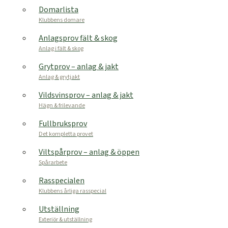
Domarlista
Klubbens domare
Anlagsprov fält & skog
Anlag i fält & skog
Grytprov – anlag & jakt
Anlag & grytjakt
Vildsvinsprov – anlag & jakt
Hägn & frilevande
Fullbruksprov
Det kompletta provet
Viltspårprov – anlag & öppen
Spårarbete
Rasspecialen
Klubbens årliga rasspecial
Utställning
Exteriör & utställning