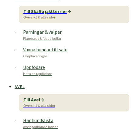
Till Skaffa jaktterrier
Översikt & alla sidor
Parningar & valpar
Planerade & födda kullar
Vuxna hundar till salu
Omplaceringar
Uppfödare
Hitta en uppfödare
AVEL
Till Avel
Översikt & alla sidor
Hanhundslista
Avelsgodkända hanar