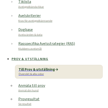
Tiklista
Avelsgodkända tikar
Avelskriterier
Krav för avelsgodkännande
Dogbase
Avelsvärden & data
Rasspecifika Avelsstrategier (RAS)
Klubbens avelsmål
PROV & UTSTÄLLNING
Till Prov & utställning
Översikt & alla sidor
Anmäla till prov
Anmäl din hund
Provresultat
Se resultat