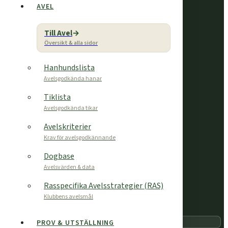
prov, kunskap och gemenskap.
AVEL
Snabblänkar
Till Avel
Hem
Översikt & alla sidor
Avel
Kalender & prov
Hanhundslista
Avelsgodkända hanar
Bli medlem
Kontakt
Tiklista
Avelsgodkända tikar
Frågor om rasen eller medlemskap?
Avelskriterier
Hör av dig via
Klubben
eller följ oss på Facebook.
Krav för avelsgodkännande
Dogbase
VÅRA PARTNERS
Avelsvärden & data
Rasspecifika Avelsstrategier (RAS)
Klubbens avelsmål
Sök
PROV & UTSTÄLLNING