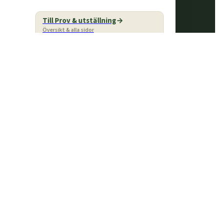
© 2026 Tysk Jaktterrier Klubb
Till Prov & utställning
Facebook-f
Översikt & alla sidor
Anmäla till prov
Anmäl din hund
Provresultat
Se resultat
Domarlista
Klubbens domare
Anlagsprov fält & skog
Anlag i fält & skog
Grytprov – anlag & jakt
Anlag & grytjakt
Vildsvinsprov – anlag & jakt
Hägn & frilevande