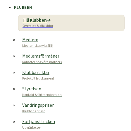
KLUBBEN
Till Klubben
Översikt & alla sidor
Medlem
Medlemskap via SKK
Medlemsförmåner
Rabatter hos våra partners
Klubbartiklar
Protokoll & dokument
Styrelsen
Kontakt & förtroendevalda
Vandringspriser
Klubbens priser
Förtjänsttecken
Utmärkelser