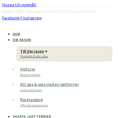
Hoppa till innehåll
Sedan 1980 · Sveriges rasklubb för tysk jaktterrier
Facebook-f
Instagram
HEM
OM RASEN
Till Om rasen
Översikt & alla sidor
Historia
Rasens historia
Att äga & jaga med en jaktterrier
Livet med rasen
Rasstandard
Officiell rasstandard
SKAFFA JAKTTERRIER