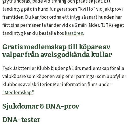
grythundsras, både vid träning och praktisk jakt. Ett
tandintyg på din hund fungerar som ”kvitto” vid jaktprov i
framtiden. Du kan/bör ordna ett intyg så snart hunden har
fått sina permanenta tänder vid ca 6 mån. ålder. TJTKs eget
tandintyg kan du beställa hos
kassören
.
Gratis medlemskap till köpare av
valpar från avelsgodkända kullar
Tysk Jaktterrier Klubb bjuder på 1 års medlemskap för alla
valpköpare som köper en valp efter parningar som uppfyller
klubbens avelskriterier. Mer information finns under
”Medlemskap”
.
Sjukdomar & DNA-prov
DNA-tester