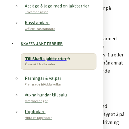
Att äga & jaga med en jaktterrier
Grytjaktprov eller vildsvinsprov, i hägn eller på
Livet med rasen
frilevande vildsvin
Rasstandard
Officiell utställning
Officiell rasstandard
För att valpkull ska kunna rekommenderas och därmed
SKAFFA JAKTTERRIER
förmedlas av TJTK måste avelsdjuren ha minst en
grytmerit, som grytmerit räknas godkänt GA-prov, 1:a eller
Till Skaffa jaktterrier
2:a pris på grytjaktprov eller motsvarande merit från annat
Översikt & alla sidor
land. Dessutom måste avelsdjuren uppfylla följande
Parningar & valpar
grundkrav:
Planerade & födda kullar
Grundkrav
Vuxna hundar till salu
Omplaceringar
Anlagsprov skog
eller
fält
för tysk jaktterrier med
Uppfödare
omdömet ”Utmärkt” eller ”Mycket Bra” samt betyget 3 på
Hitta en uppfödare
vatten, Skall på löpa (fältprov) respektive Skalldrivning