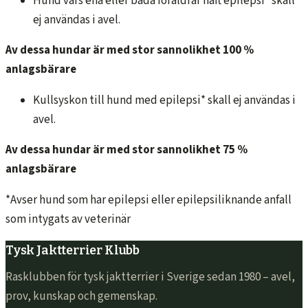
Hund vars ena eller båda föräldrar haft epilepsi* skall
ej användas i avel.
Av dessa hundar är med stor sannolikhet 100 %
anlagsbärare
Kullsyskon till hund med epilepsi* skall ej användas i
avel.
Av dessa hundar är med stor sannolikhet 75 %
anlagsbärare
*Avser hund som har epilepsi eller epilepsiliknande anfall
som intygats av veterinär
Tysk Jaktterrier Klubb
Rasklubben för tysk jaktterrier i Sverige sedan 1980 – avel,
prov, kunskap och gemenskap.