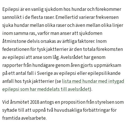
Epilepsi är en vanlig sjukdom hos hundar och förekommer
sannolikt i de flesta raser. Emellertid varierar frekvensen
sjuka hundar mellan olika raser och även mellan olika linjer
inom samma ras, varför man anser att sjukdomen
åtminstone delvis orsakas av ärftliga faktorer. Inom
federationen för tysk jaktterrier är den totala förekomsten
av epilepsi att anse som låg. Avelsrådet har genom
rapporter från hundägare genom åren gjorts uppmärksam
på ett antal fall i Sverige av epilepsi eller epilepsilikande
anfall hos tysk jaktterrier (se
lista med hundar med intygad
epilepsi som har meddelats till avelsrådet
).
Vid årsmötet 2018 antogs en proposition från styrelsen som
syftade till att uppnå två huvudsakliga förbättringar för
framtida avelsarbete.