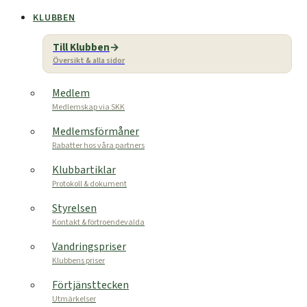
KLUBBEN
Till Klubben
Översikt & alla sidor
Medlem
Medlemskap via SKK
Medlemsförmåner
Rabatter hos våra partners
Klubbartiklar
Protokoll & dokument
Styrelsen
Kontakt & förtroendevalda
Vandringspriser
Klubbens priser
Förtjänsttecken
Utmärkelser