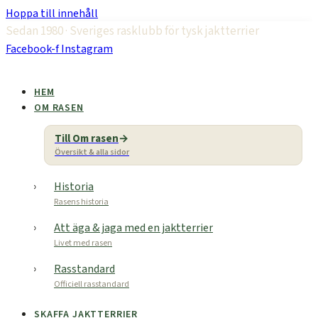
Hoppa till innehåll
Sedan 1980 · Sveriges rasklubb för tysk jaktterrier
Facebook-f
Instagram
HEM
OM RASEN
Till Om rasen
Översikt & alla sidor
Historia
Rasens historia
Att äga & jaga med en jaktterrier
Livet med rasen
Rasstandard
Officiell rasstandard
SKAFFA JAKTTERRIER