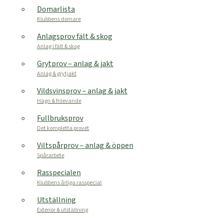
Domarlista
Klubbens domare
Anlagsprov fält & skog
Anlag i fält & skog
Grytprov – anlag & jakt
Anlag & grytjakt
Vildsvinsprov – anlag & jakt
Hägn & frilevande
Fullbruksprov
Det kompletta provet
Viltspårprov – anlag & öppen
Spårarbete
Rasspecialen
Klubbens årliga rasspecial
Utställning
Exteriör & utställning