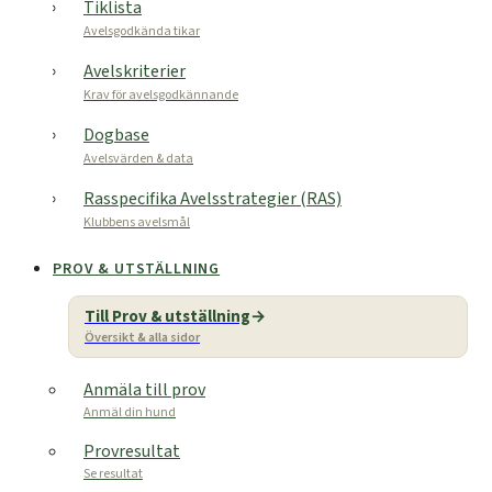
Tiklista
Avelsgodkända tikar
Avelskriterier
Krav för avelsgodkännande
Dogbase
Avelsvärden & data
Rasspecifika Avelsstrategier (RAS)
Klubbens avelsmål
PROV & UTSTÄLLNING
Till Prov & utställning
Översikt & alla sidor
Anmäla till prov
Anmäl din hund
Provresultat
Se resultat