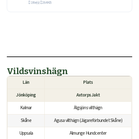
1 file(s)
264 KB
Vildsvinshägn
Län
Plats
Jönköping
Axtorps Jakt
Kalmar
Älgsjöns vilthägn
Skåne
Agusa vilthägn (Jägareförbundet Skåne)
Uppsala
Almunge Hundcenter