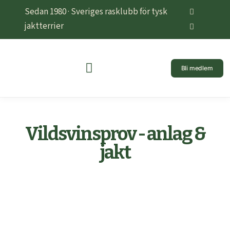
Sedan 1980 · Sveriges rasklubb för tysk
jaktterrier
Bli medlem
Vildsvinsprov - anlag &
jakt