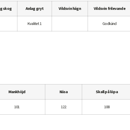
ag skog
Anlag gryt
Vildsvin hägn
Vildsvin frilevande
Kvalitet 1
Godkänd
Mankhöjd
Näsa
Skall på löpa
101
122
108