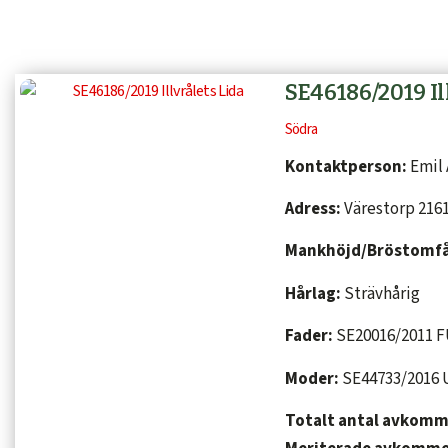
SE46186/2019 Il
Södra
Kontaktperson:
Emil 
Adress:
Värestorp 216
Mankhöjd/Bröstomf
Hårlag:
Strävhårig
Fader:
SE20016/2011 
Moder:
SE44733/2016
Totalt antal avkom