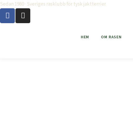
Sedan 1980 · Sveriges rasklubb för tysk jaktterrier
HEM
OM RASEN