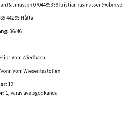
ian Rasmussen 0704485339 kristian.rasmussen@obm.se
85 442 95 Hålta
ång:
36/46
Flips Vom Wiedbach
Yvonn Vom Wiesentastollen
mor:
12
r:
1, varav avelsgodkända: