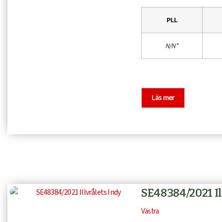
PLL
N/N*
Läs mer
SE48384/2021 Il
Västra