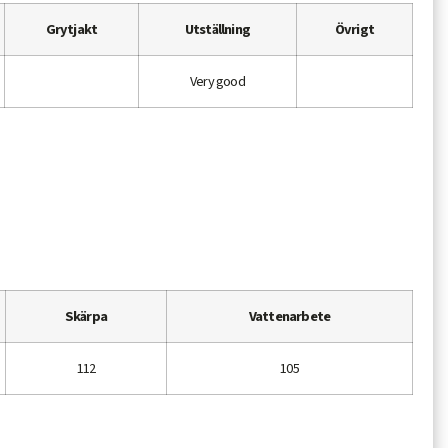
Grytjakt
Utställning
Övrigt
Very good
Skärpa
Vattenarbete
112
105