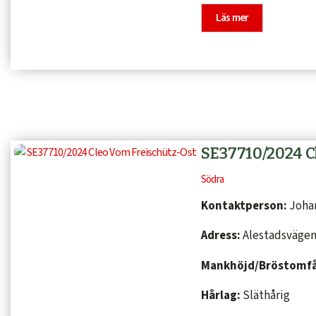
Läs mer
SE37710/2024 C
Södra
Kontaktperson:
Johan
Adress:
Alestadsvägen 
Mankhöjd/Bröstomf
Hårlag:
Släthårig