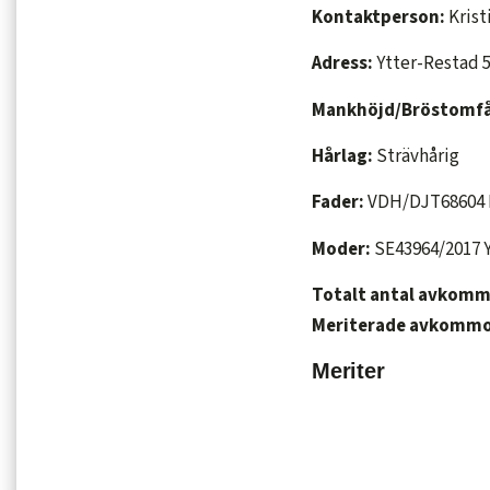
Kontaktperson:
Krist
Adress:
Ytter-Restad 5
Mankhöjd/Bröstomf
Hårlag:
Strävhårig
Fader:
VDH/DJT68604 
Moder:
SE43964/2017 
Totalt antal avkom
Meriterade avkommo
Meriter