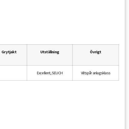
Grytjakt
Utställning
Övrigt
Excellent, SEUCH
Viltspår anlagsklass