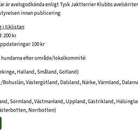
r är avelsgodkända enligt Tysk Jaktterrier Klubbs avelskriterie
styrelsen innan publicering.
 i tiklistan
:
: 200 kr
uppdateringar: 100 kr
ra hundarna efter område/lokalkommité:
ekinge, Halland, Småland, Gotland)
Bohuslän, Västergötland, Dalsland, Närke, Värmland, Dalarna
and, Sörmland, Västmanland, Uppland, Gästrikland, Hälsingl
ästerbotten, Norrbotten)