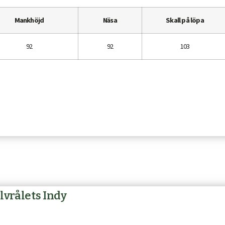
Mankhöjd
Näsa
Skall på löpa
92
92
103
lvrålets Indy