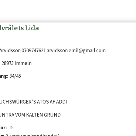
lvrålets Lida
Arvidsson 0709747621 arvidsson.emil@gmail.com
1 28973 Immeln
ång:
34/45
FUCHSWÜRGER'S ATOS AF ADDI
 UNTRA VOM KALTEN GRUND
mor:
15