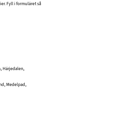
r. Fyll i formuläret så
, Härjedalen,
and, Medelpad,