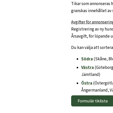
Tikar som annonseras hä
granskas innehållet av 
Avgifter för annonsering
Registrering av ny hund
Årsavgift, för löpande 
Du kan välja att sorte
Södra
(Skåne, Bl
Västra
(Göteborg/
Jämtland)
Östra
(Östergötl
Ångermanland, V
Formulär tiklista