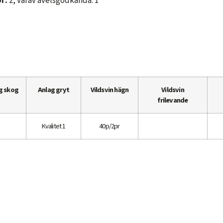
r:
2, varav avelsgodkända: 1
g skog
Anlag gryt
Vildsvin hägn
Vildsvin
frilevande
Kvalitet 1
40p/2pr