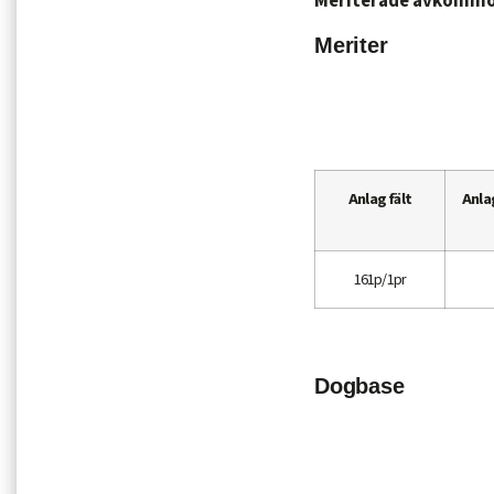
Meriterade avkommo
Meriter
Anlag fält
Anla
161p/1pr
Dogbase