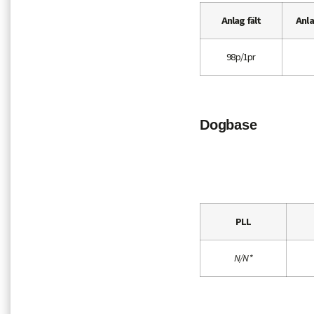
Anlag fält
Anl
98p/1pr
Dogbase
PLL
N/N*