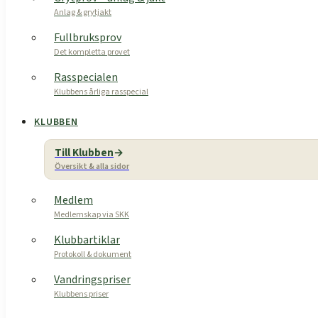
Anlag & grytjakt
Fullbruksprov
Det kompletta provet
Rasspecialen
Klubbens årliga rasspecial
KLUBBEN
Till Klubben
Översikt & alla sidor
Medlem
Medlemskap via SKK
Klubbartiklar
Protokoll & dokument
Vandringspriser
Klubbens priser