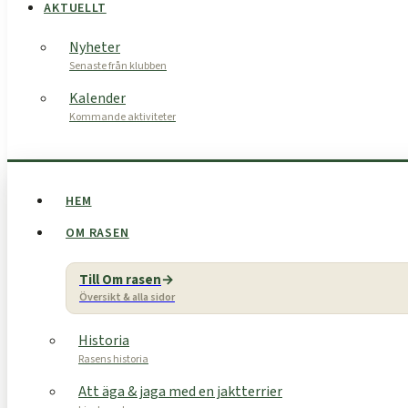
AKTUELLT
Nyheter
Senaste från klubben
Kalender
Kommande aktiviteter
HEM
OM RASEN
Till Om rasen
Översikt & alla sidor
Historia
Rasens historia
Att äga & jaga med en jaktterrier