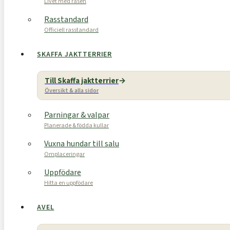
Livet med rasen
Rasstandard
Officiell rasstandard
SKAFFA JAKTTERRIER
Till Skaffa jaktterrier
Översikt & alla sidor
Parningar & valpar
Planerade & födda kullar
Vuxna hundar till salu
Omplaceringar
Uppfödare
Hitta en uppfödare
AVEL