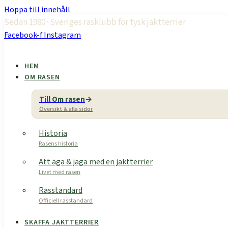
Hoppa till innehåll
Sedan 1980 · Sveriges rasklubb för tysk jaktterrier
Facebook-f
Instagram
HEM
OM RASEN
Till Om rasen
Översikt & alla sidor
Historia
Rasens historia
Att äga & jaga med en jaktterrier
Livet med rasen
Rasstandard
Officiell rasstandard
SKAFFA JAKTTERRIER