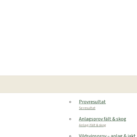
Provresultat
Se resultat
Anlagsprov fält & skog
Anlag i fält & skog
Vildsvinsprov – anlag & jakt