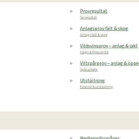
Provresultat
Se resultat
Anlagsprov fält & skog
Anlag i fält & skog
Vildsvinsprov – anlag & jakt
Hägn & frilevande
Viltspårprov – anlag & öpp
Spårarbete
Utställning
Exteriör & utställning
Medlemsförmåner