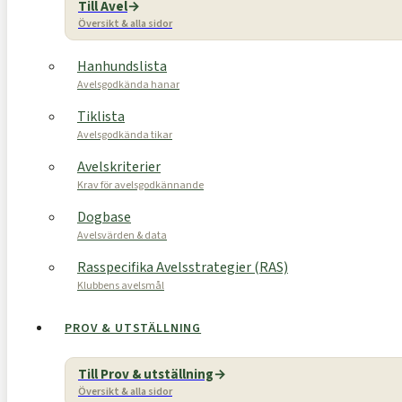
Till Avel
Översikt & alla sidor
Hanhundslista
Avelsgodkända hanar
Tiklista
Avelsgodkända tikar
Avelskriterier
Krav för avelsgodkännande
Dogbase
Avelsvärden & data
Rasspecifika Avelsstrategier (RAS)
Klubbens avelsmål
PROV & UTSTÄLLNING
Till Prov & utställning
Översikt & alla sidor