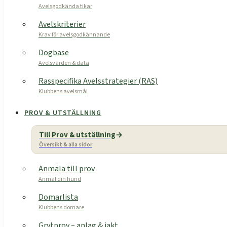
Avelsgodkända tikar
Avelskriterier
Krav för avelsgodkännande
Dogbase
Avelsvärden & data
Rasspecifika Avelsstrategier (RAS)
Klubbens avelsmål
PROV & UTSTÄLLNING
Till Prov & utställning
Översikt & alla sidor
Anmäla till prov
Anmäl din hund
Domarlista
Klubbens domare
Grytprov – anlag & jakt