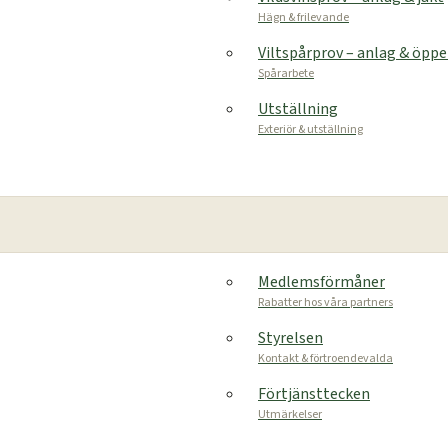
Hägn & frilevande
Viltspårprov – anlag & öpp
Spårarbete
Utställning
Exteriör & utställning
Medlemsförmåner
Rabatter hos våra partners
Styrelsen
Kontakt & förtroendevalda
Förtjänsttecken
Utmärkelser