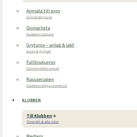
Anmäla till prov
Anmäl din hund
Domarlista
Klubbens domare
Grytprov – anlag & jakt
Anlag & grytjakt
Fullbruksprov
Det kompletta provet
Rasspecialen
Klubbens årliga rasspecial
KLUBBEN
Till Klubben
Översikt & alla sidor
Medlem