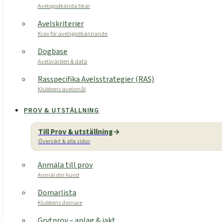
Avelsgodkända tikar
Avelskriterier
Krav för avelsgodkännande
Dogbase
Avelsvärden & data
Rasspecifika Avelsstrategier (RAS)
Klubbens avelsmål
PROV & UTSTÄLLNING
Till Prov & utställning
Översikt & alla sidor
Anmäla till prov
Anmäl din hund
Domarlista
Klubbens domare
Grytprov – anlag & jakt