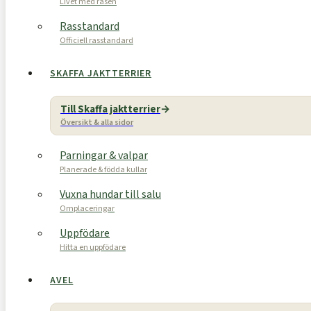
Livet med rasen
Rasstandard
Officiell rasstandard
SKAFFA JAKTTERRIER
Till Skaffa jaktterrier
Översikt & alla sidor
Parningar & valpar
Planerade & födda kullar
Vuxna hundar till salu
Omplaceringar
Uppfödare
Hitta en uppfödare
AVEL