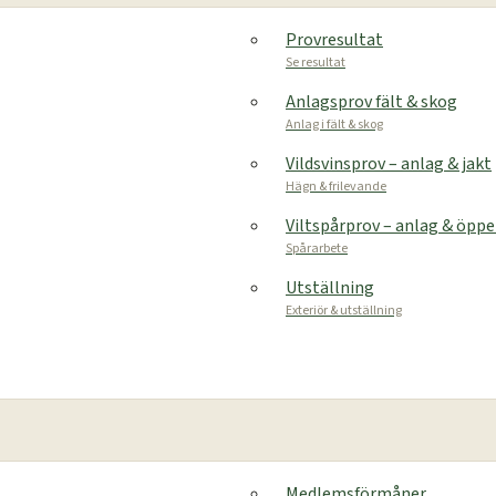
Provresultat
Se resultat
Anlagsprov fält & skog
Anlag i fält & skog
Vildsvinsprov – anlag & jakt
Hägn & frilevande
Viltspårprov – anlag & öpp
Spårarbete
Utställning
Exteriör & utställning
Medlemsförmåner