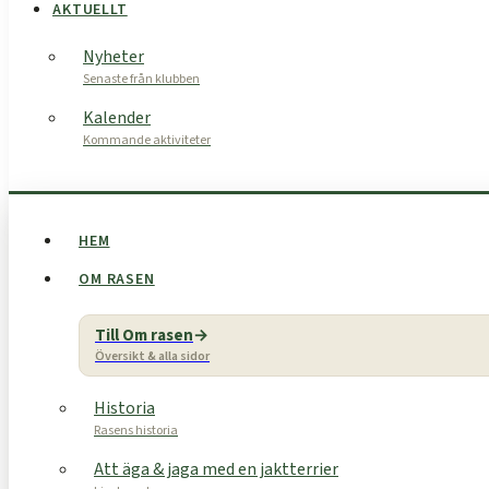
AKTUELLT
Nyheter
Senaste från klubben
Kalender
Kommande aktiviteter
HEM
OM RASEN
Till Om rasen
Översikt & alla sidor
Historia
Rasens historia
Att äga & jaga med en jaktterrier