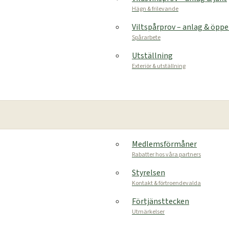
Hägn & frilevande
Viltspårprov – anlag & öpp
Spårarbete
Utställning
Exteriör & utställning
Medlemsförmåner
Rabatter hos våra partners
Styrelsen
Kontakt & förtroendevalda
Förtjänsttecken
Utmärkelser