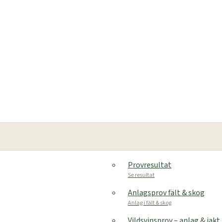
Provresultat
Se resultat
Anlagsprov fält & skog
Anlag i fält & skog
Vildsvinsprov – anlag & jakt