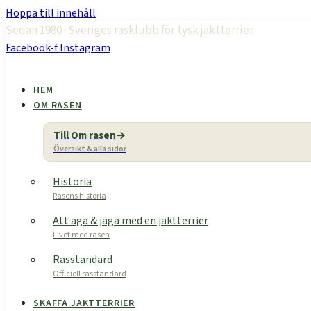
Hoppa till innehåll
Sedan 1980 · Sveriges rasklubb för tysk jaktterrier
Facebook-f
Instagram
HEM
OM RASEN
Till Om rasen
Översikt & alla sidor
Historia
Rasens historia
Att äga & jaga med en jaktterrier
Livet med rasen
Rasstandard
Officiell rasstandard
SKAFFA JAKTTERRIER