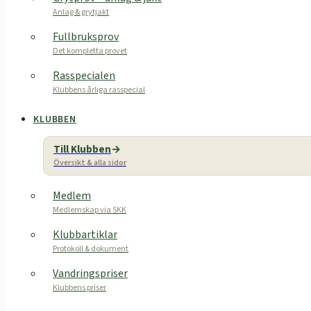
Anlag & grytjakt
Fullbruksprov
Det kompletta provet
Rasspecialen
Klubbens årliga rasspecial
KLUBBEN
Till Klubben
Översikt & alla sidor
Medlem
Medlemskap via SKK
Klubbartiklar
Protokoll & dokument
Vandringspriser
Klubbens priser