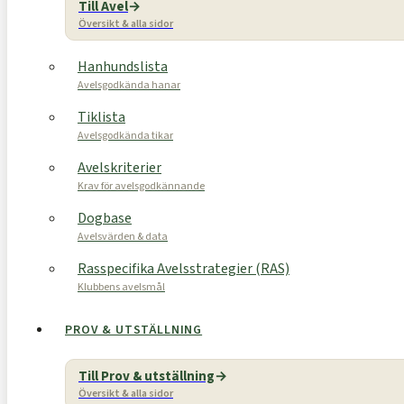
Till Avel
Översikt & alla sidor
Hanhundslista
Avelsgodkända hanar
Tiklista
Avelsgodkända tikar
Avelskriterier
Krav för avelsgodkännande
Dogbase
Avelsvärden & data
Rasspecifika Avelsstrategier (RAS)
Klubbens avelsmål
PROV & UTSTÄLLNING
Till Prov & utställning
Översikt & alla sidor