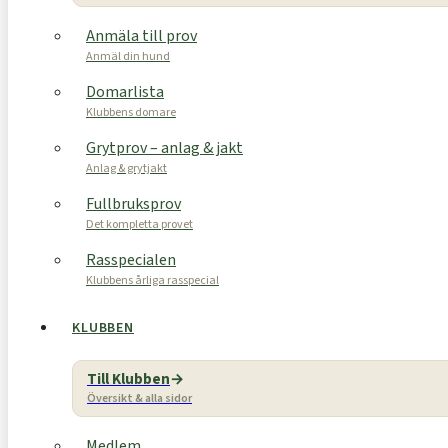
Anmäla till prov
Anmäl din hund
Domarlista
Klubbens domare
Grytprov – anlag & jakt
Anlag & grytjakt
Fullbruksprov
Det kompletta provet
Rasspecialen
Klubbens årliga rasspecial
KLUBBEN
Till Klubben
Översikt & alla sidor
Medlem