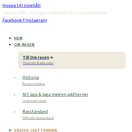
Hoppa till innehåll
Sedan 1980 · Sveriges rasklubb för tysk jaktterrier
Facebook-f
Instagram
HEM
OM RASEN
Till Om rasen
Översikt & alla sidor
Historia
Rasens historia
Att äga & jaga med en jaktterrier
Livet med rasen
Rasstandard
Officiell rasstandard
SKAFFA JAKTTERRIER