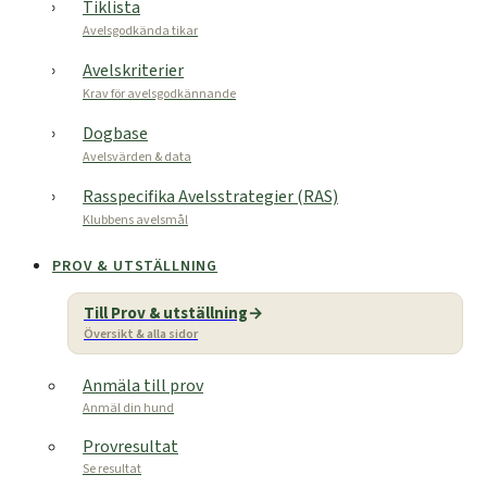
Tiklista
Avelsgodkända tikar
Avelskriterier
Krav för avelsgodkännande
Dogbase
Avelsvärden & data
Rasspecifika Avelsstrategier (RAS)
Klubbens avelsmål
PROV & UTSTÄLLNING
Till Prov & utställning
Översikt & alla sidor
Anmäla till prov
Anmäl din hund
Provresultat
Se resultat