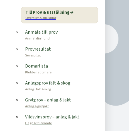
Till Prov & utställning
Översikt & alla sidor
Anmäla till prov
Anmäl din hund
Provresultat
Se resultat
Domarlista
Klubbens domare
Anlagsprov fält & skog
Anlag i fält & skog
Grytprov – anlag & jakt
Anlag & grytjakt
Vildsvinsprov – anlag & jakt
Hägn & frilevande