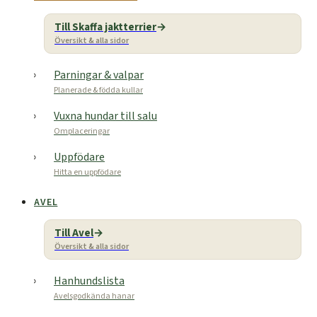
Till Skaffa jaktterrier
Översikt & alla sidor
Parningar & valpar
Planerade & födda kullar
Vuxna hundar till salu
Omplaceringar
Uppfödare
Hitta en uppfödare
AVEL
Till Avel
Översikt & alla sidor
Hanhundslista
Avelsgodkända hanar