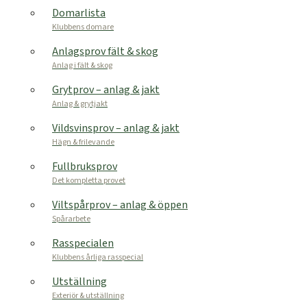
Domarlista
Klubbens domare
Anlagsprov fält & skog
Anlag i fält & skog
Grytprov – anlag & jakt
Anlag & grytjakt
Vildsvinsprov – anlag & jakt
Hägn & frilevande
Fullbruksprov
Det kompletta provet
Viltspårprov – anlag & öppen
Spårarbete
Rasspecialen
Klubbens årliga rasspecial
Utställning
Exteriör & utställning