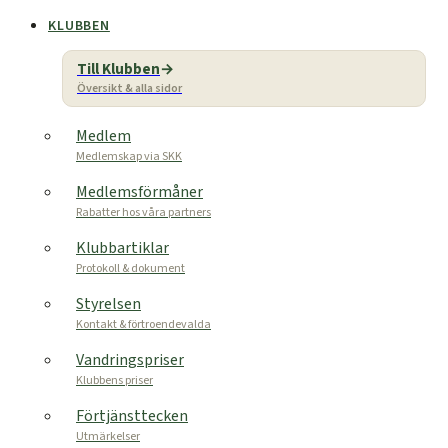
KLUBBEN
Till Klubben
Översikt & alla sidor
Medlem
Medlemskap via SKK
Medlemsförmåner
Rabatter hos våra partners
Klubbartiklar
Protokoll & dokument
Styrelsen
Kontakt & förtroendevalda
Vandringspriser
Klubbens priser
Förtjänsttecken
Utmärkelser