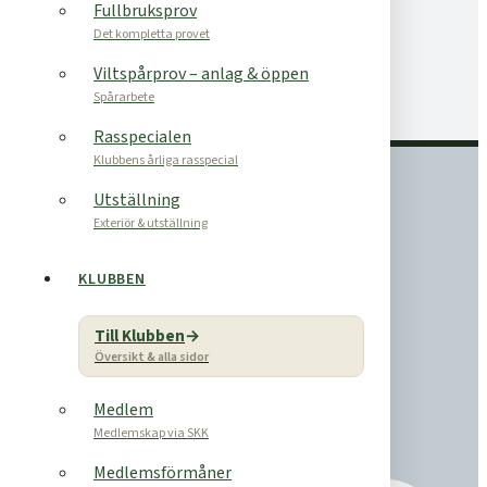
Fullbruksprov
Det kompletta provet
Viltspårprov – anlag & öppen
Spårarbete
Rasspecialen
Klubbens årliga rasspecial
Utställning
Exteriör & utställning
KLUBBEN
Till Klubben
Översikt & alla sidor
Medlem
Medlemskap via SKK
Medlemsförmåner