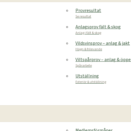
Provresultat
Se resultat
Anlagsprov fält & skog
Anlag i fält & skog
Vildsvinsprov – anlag & jakt
Hägn & frilevande
Viltspårprov – anlag & öpp
Spårarbete
Utställning
Exteriör & utställning
Medlemsförmåner