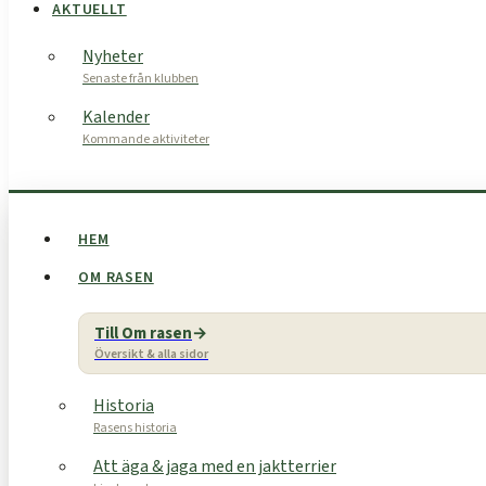
AKTUELLT
Nyheter
Senaste från klubben
Kalender
Kommande aktiviteter
HEM
OM RASEN
Till Om rasen
Översikt & alla sidor
Historia
Rasens historia
Att äga & jaga med en jaktterrier