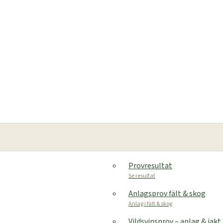
Provresultat
Se resultat
Anlagsprov fält & skog
Anlag i fält & skog
Vildsvinsprov – anlag & jakt