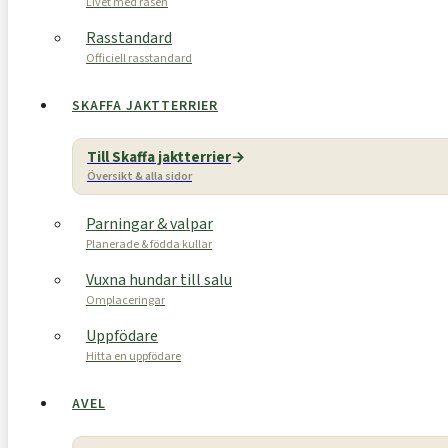
Livet med rasen
Rasstandard
Officiell rasstandard
SKAFFA JAKTTERRIER
Till Skaffa jaktterrier
Översikt & alla sidor
Parningar & valpar
Planerade & födda kullar
Vuxna hundar till salu
Omplaceringar
Uppfödare
Hitta en uppfödare
AVEL