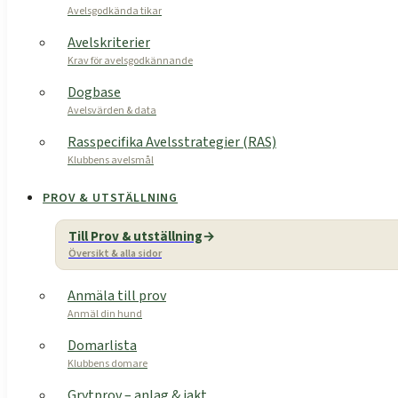
Avelsgodkända tikar
Avelskriterier
Krav för avelsgodkännande
Dogbase
Avelsvärden & data
Rasspecifika Avelsstrategier (RAS)
Klubbens avelsmål
PROV & UTSTÄLLNING
Till Prov & utställning
Översikt & alla sidor
Anmäla till prov
Anmäl din hund
Domarlista
Klubbens domare
Grytprov – anlag & jakt