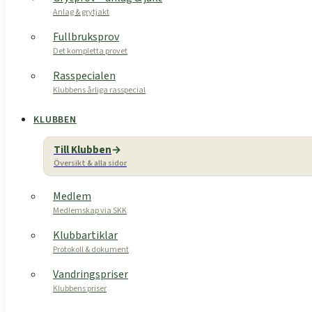
Anlag & grytjakt
Fullbruksprov
Det kompletta provet
Rasspecialen
Klubbens årliga rasspecial
KLUBBEN
Till Klubben
Översikt & alla sidor
Medlem
Medlemskap via SKK
Klubbartiklar
Protokoll & dokument
Vandringspriser
Klubbens priser