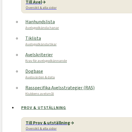
Till Avel
Översikt & alla sidor
Hanhundslista
Avelsgodkända hanar
Tiklista
Avelsgodkända tikar
Avelskriterier
Krav för avelsgodkännande
Dogbase
Avelsvärden & data
Rasspecifika Avelsstrategier (RAS)
Klubbens avelsmål
PROV & UTSTÄLLNING
Till Prov & utställning
Översikt & alla sidor