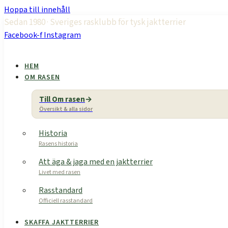
Hoppa till innehåll
Sedan 1980 · Sveriges rasklubb för tysk jaktterrier
Facebook-f
Instagram
HEM
OM RASEN
Till Om rasen
Översikt & alla sidor
Historia
Rasens historia
Att äga & jaga med en jaktterrier
Livet med rasen
Rasstandard
Officiell rasstandard
SKAFFA JAKTTERRIER