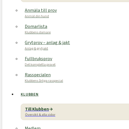
Anmäla till prov
Anmäl din hund
Domarlista
Klubbens domare
Grytprov – anlag & jakt
Anlag & grytjakt
Fullbruksprov
Det kompletta provet
Rasspecialen
Klubbens årliga rasspecial
KLUBBEN
Till Klubben
Översikt & alla sidor
Medlem