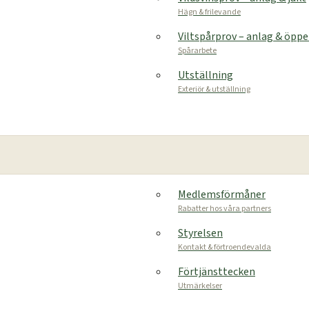
Hägn & frilevande
Viltspårprov – anlag & öpp
Spårarbete
Utställning
Exteriör & utställning
Medlemsförmåner
Rabatter hos våra partners
Styrelsen
Kontakt & förtroendevalda
Förtjänsttecken
Utmärkelser