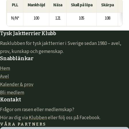
PLL
Mankhöjd
Näsa
Skall på löpa
Skärpa
Vat
N/N*
100
121
105
108
Tysk Jaktterrier Klubb
Rasklubben för tysk jaktterrier i Sverige sedan 1980 – avel,
prov, kunskap och gemenskap.
Snabblänkar
Hem
Avel
Kalender & prov
Bli medlem
Kontakt
Frågor om rasen eller medlemskap?
Hör av dig via
Klubben
eller följ oss på Facebook.
VÅRA PARTNERS