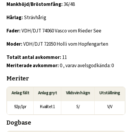
Mankhöjd/Bröstomfång:
36/48
Hårlag:
Strävhårig
Fader:
VDH/DJT 74060 Vasco vom Rieder See
Moder:
VDH/DJT 72050 Holli vom Hopfengarten
Totalt antal avkommor:
11
Meriterade avkommor:
0 , varav avelsgodkända: 0
Meriter
Anlag fält
Anlag gryt
Vildsvin hägn
Utställning
92p/1pr
Kvalitet 1
S/
V/V
Dogbase