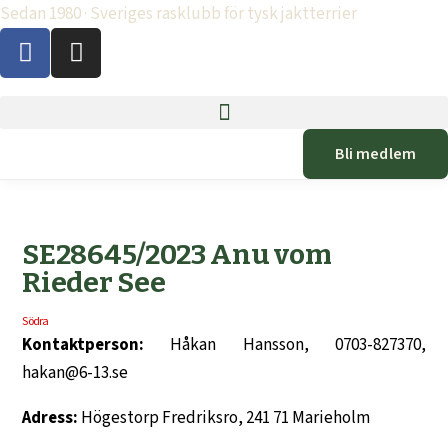
Sedan 1980 · Sveriges rasklubb för tysk jaktterrier
Bli medlem
SE28645/2023 Anu vom
Rieder See
Södra
Kontaktperson:
Håkan Hansson, 0703-827370,
hakan@6-13.se
Adress:
Högestorp Fredriksro, 241 71 Marieholm