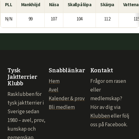
PLL
Mankhöjd
Näsa
Skall på löpa
Skärpa
Vattena
N/N
99
107
104
112
11
Tysk
Snabblänkar
Kontakt
Jaktterrier
Hem
Frågor om rasen
Klubb
Avel
eller
Rasklubben för
Kalender & prov
medlemskap?
tysk jaktterrier i
Bli medlem
Hör av dig via
Sverige sedan
Klubben
eller följ
1980 – avel, prov,
oss på Facebook.
kunskap och
gemenskap.