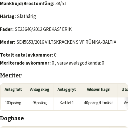
Mankhöjd/Bröstomfång:
38/51
Hårlag:
Släthårig
Fader:
SE23646/2012 GREKAS’ ERIK
Moder:
SE45853/2016 VILTSKRÄCKENS VF RÜNKA-BALTIA
Totalt antal avkommor:
0
Meriterade avkommor:
0 , varav avelsgodkända: 0
Meriter
Anlag fält
Anlag skog
Anlag gryt
Vildsvin hägn
Uts
100 poäng
95 poäng
Kvalitet 1
40 poäng/Utmärkt
Ve
Dogbase