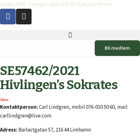
Sedan 1980 · Sveriges rasklubb för tysk jaktterrier
Bli medlem
SE57462/2021
Hivlingen’s Sokrates
Södra
Kontaktperson:
Carl Lindgren, mobil 076-010 50 60, mail:
carllindgren@live.com
Adress:
Barlastgatan 57, 216 44 Limhamn