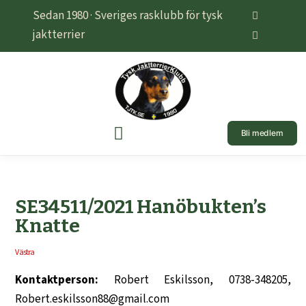
Sedan 1980 · Sveriges rasklubb för tysk
jaktterrier
Bli medlem
SE34511/2021 Hanöbukten’s
Knatte
Västra
Kontaktperson:
Robert Eskilsson, 0738-348205,
Robert.eskilsson88@gmail.com