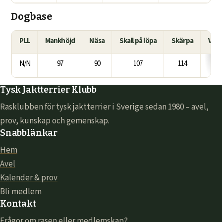
Dogbase
PLL
Mankhöjd
Näsa
Skall på löpa
Skärpa
Vat
N/N
97
90
107
114
Tysk Jaktterrier Klubb
Rasklubben för tysk jaktterrier i Sverige sedan 1980 – avel,
prov, kunskap och gemenskap.
Snabblänkar
Hem
Avel
Kalender & prov
Bli medlem
Kontakt
Frågor om rasen eller medlemskap?