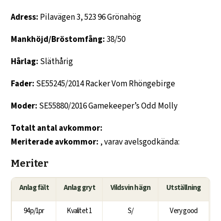
Adress:
Pilavägen 3, 523 96 Grönahög
Mankhöjd/Bröstomfång:
38/50
Hårlag:
Släthårig
Fader:
SE55245/2014 Racker Vom Rhöngebirge
Moder:
SE55880/2016 Gamekeeper’s Odd Molly
Totalt antal avkommor:
Meriterade avkommor:
, varav avelsgodkända:
Meriter
Anlag fält
Anlag gryt
Vildsvin hägn
Utställning
94p/1pr
Kvalitet 1
S/
Very good