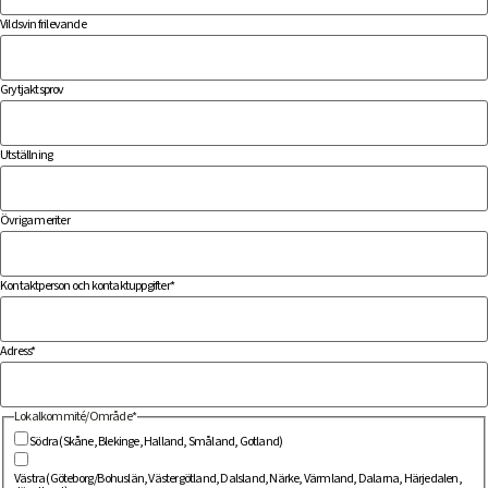
Vildsvin frilevande
Grytjaktsprov
Utställning
Övriga meriter
Kontaktperson och kontaktuppgifter
*
Adress
*
Lokalkommité/Område
*
Södra (Skåne, Blekinge, Halland, Småland, Gotland)
Västra (Göteborg/Bohuslän, Västergötland, Dalsland, Närke, Värmland, Dalarna, Härjedalen,