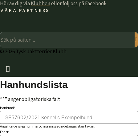
Hör av dig via
Klubben
eller följ oss på Facebook.
VÅRA PARTNERS
© 2026 Tysk Jaktterrier Klubb
Hanhundslista
”
*
” anger obligatoriska fält
Hanhund
*
Ange hundens reg. nummer och namn så som det anges i stamtavlan.
Fader
*