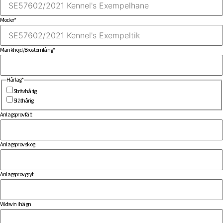
Moder
*
Mankhöjd/Bröstomfång
*
Hårlag
*
Strävhårig
Släthårig
Anlagsprov fält
Anlagsprov skog
Anlagsprov gryt
Vildsvin i hägn