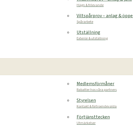
Hägn & frilevande
Viltspårprov – anlag & öpp
Spårarbete
Utställning
Exteriör & utställning
Medlemsförmåner
Rabatter hos våra partners
Styrelsen
Kontakt & förtroendevalda
Förtjänsttecken
Utmärkelser