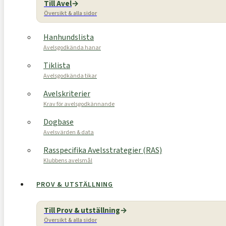
Till Avel
Översikt & alla sidor
Hanhundslista
Avelsgodkända hanar
Tiklista
Avelsgodkända tikar
Avelskriterier
Krav för avelsgodkännande
Dogbase
Avelsvärden & data
Rasspecifika Avelsstrategier (RAS)
Klubbens avelsmål
PROV & UTSTÄLLNING
Till Prov & utställning
Översikt & alla sidor