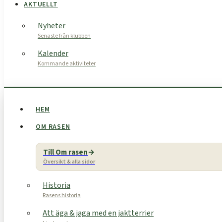
AKTUELLT
Nyheter
Senaste från klubben
Kalender
Kommande aktiviteter
HEM
OM RASEN
Till Om rasen
Översikt & alla sidor
Historia
Rasens historia
Att äga & jaga med en jaktterrier