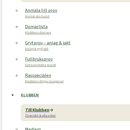
Anmäla till prov
Anmäl din hund
Domarlista
Klubbens domare
Grytprov – anlag & jakt
Anlag & grytjakt
Fullbruksprov
Det kompletta provet
Rasspecialen
Klubbens årliga rasspecial
KLUBBEN
Till Klubben
Översikt & alla sidor
Medlem