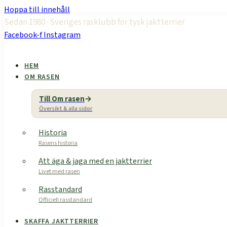
Hoppa till innehåll
Sedan 1980 · Sveriges rasklubb för tysk jaktterrier
Facebook-f
Instagram
HEM
OM RASEN
Till Om rasen
Översikt & alla sidor
Historia
Rasens historia
Att äga & jaga med en jaktterrier
Livet med rasen
Rasstandard
Officiell rasstandard
SKAFFA JAKTTERRIER