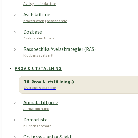
Avelsgodkända tikar
Avelskriterier
Krav för avelsgodkännande
Dogbase
Avelsvärden & data
Rasspecifika Avelsstrategier (RAS)
Klubbens avelsmål
PROV & UTSTÄLLNING
Till Prov & utställning
Översikt & alla sidor
Anmäla till prov
Anmäl din hund
Domarlista
Klubbens domare
Grytprov – anlag & jakt