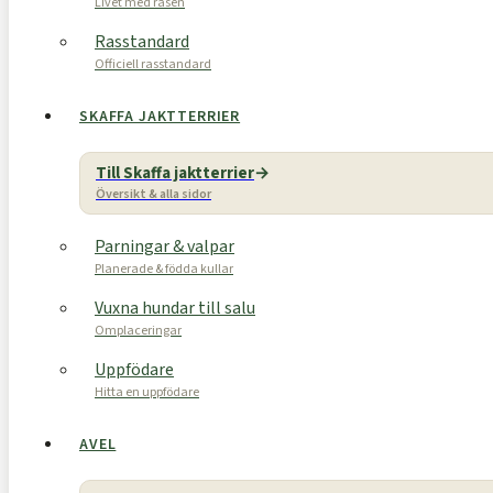
Livet med rasen
Rasstandard
Officiell rasstandard
SKAFFA JAKTTERRIER
Till Skaffa jaktterrier
Översikt & alla sidor
Parningar & valpar
Planerade & födda kullar
Vuxna hundar till salu
Omplaceringar
Uppfödare
Hitta en uppfödare
AVEL