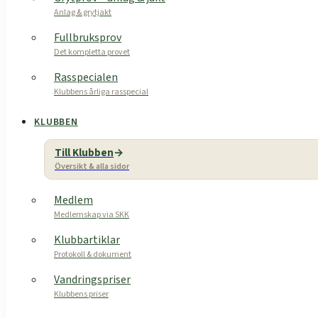
Anlag & grytjakt
Fullbruksprov
Det kompletta provet
Rasspecialen
Klubbens årliga rasspecial
KLUBBEN
Till Klubben
Översikt & alla sidor
Medlem
Medlemskap via SKK
Klubbartiklar
Protokoll & dokument
Vandringspriser
Klubbens priser