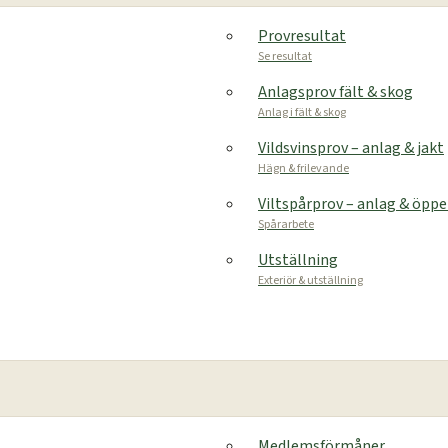
Provresultat
Se resultat
Anlagsprov fält & skog
Anlag i fält & skog
Vildsvinsprov – anlag & jakt
Hägn & frilevande
Viltspårprov – anlag & öpp
Spårarbete
Utställning
Exteriör & utställning
Medlemsförmåner