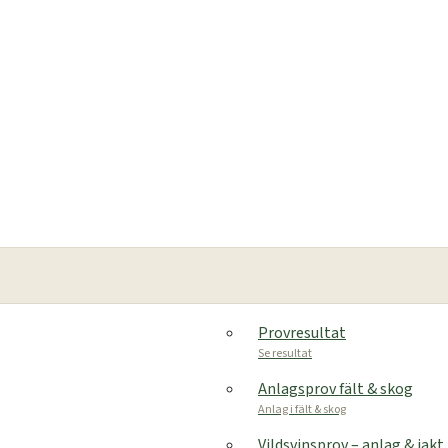
Provresultat
Se resultat
Anlagsprov fält & skog
Anlag i fält & skog
Vildsvinsprov – anlag & jakt