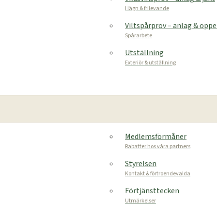
Hägn & frilevande
Viltspårprov – anlag & öpp
Spårarbete
Utställning
Exteriör & utställning
Medlemsförmåner
Rabatter hos våra partners
Styrelsen
Kontakt & förtroendevalda
Förtjänsttecken
Utmärkelser