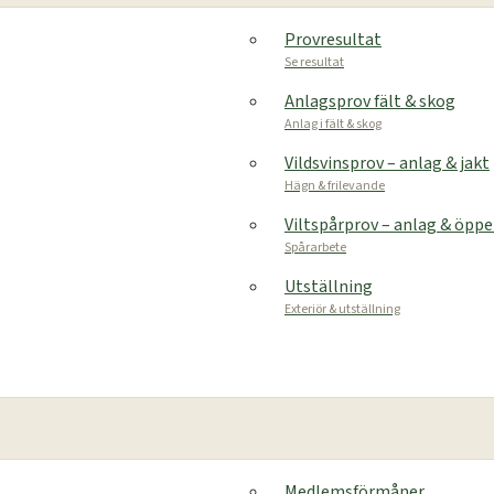
Provresultat
Se resultat
Anlagsprov fält & skog
Anlag i fält & skog
Vildsvinsprov – anlag & jakt
Hägn & frilevande
Viltspårprov – anlag & öpp
Spårarbete
Utställning
Exteriör & utställning
Medlemsförmåner