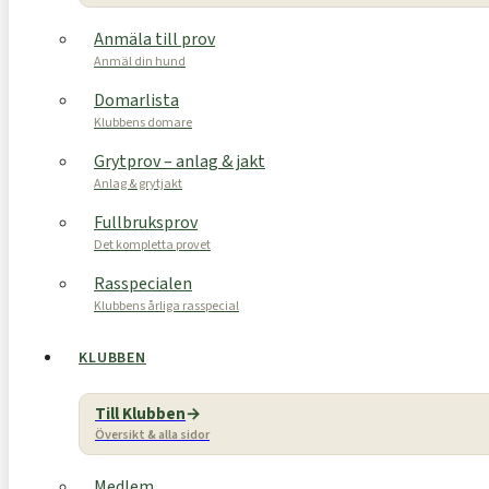
Anmäla till prov
Anmäl din hund
Domarlista
Klubbens domare
Grytprov – anlag & jakt
Anlag & grytjakt
Fullbruksprov
Det kompletta provet
Rasspecialen
Klubbens årliga rasspecial
KLUBBEN
Till Klubben
Översikt & alla sidor
Medlem