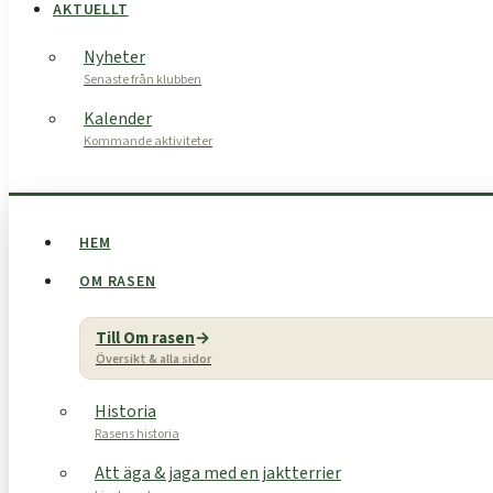
AKTUELLT
Nyheter
Senaste från klubben
Kalender
Kommande aktiviteter
HEM
OM RASEN
Till Om rasen
Översikt & alla sidor
Historia
Rasens historia
Att äga & jaga med en jaktterrier