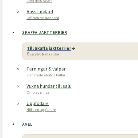
Livet med rasen
Rasstandard
Officiell rasstandard
SKAFFA JAKTTERRIER
Till Skaffa jaktterrier
Översikt & alla sidor
Parningar & valpar
Planerade & födda kullar
Vuxna hundar till salu
Omplaceringar
Uppfödare
Hitta en uppfödare
AVEL