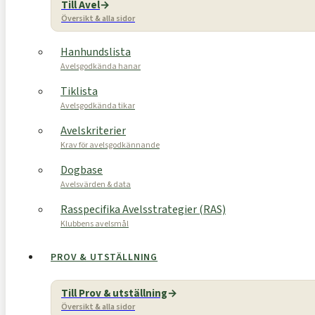
Till Avel
Översikt & alla sidor
Hanhundslista
Avelsgodkända hanar
Tiklista
Avelsgodkända tikar
Avelskriterier
Krav för avelsgodkännande
Dogbase
Avelsvärden & data
Rasspecifika Avelsstrategier (RAS)
Klubbens avelsmål
PROV & UTSTÄLLNING
Till Prov & utställning
Översikt & alla sidor