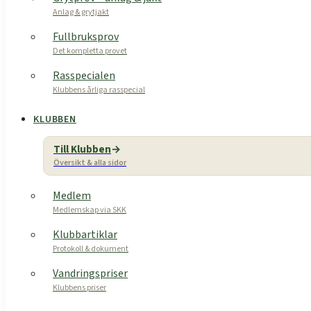
Anlag & grytjakt
Fullbruksprov
Det kompletta provet
Rasspecialen
Klubbens årliga rasspecial
KLUBBEN
Till Klubben
Översikt & alla sidor
Medlem
Medlemskap via SKK
Klubbartiklar
Protokoll & dokument
Vandringspriser
Klubbens priser