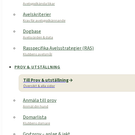
Avelsgodkända tikar
Avelskriterier
Krav för avelsgodkännande
Dogbase
Avelsvärden & data
Rasspecifika Avelsstrategier (RAS)
Klubbens avelsmål
PROV & UTSTÄLLNING
Till Prov & utställning
Översikt & alla sidor
Anmäla till prov
Anmäl din hund
Domarlista
Klubbens domare
Grytprov – anlag & jakt