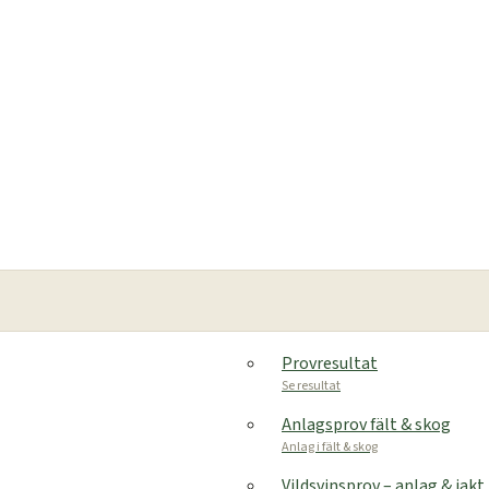
Provresultat
Se resultat
Anlagsprov fält & skog
Anlag i fält & skog
Vildsvinsprov – anlag & jakt