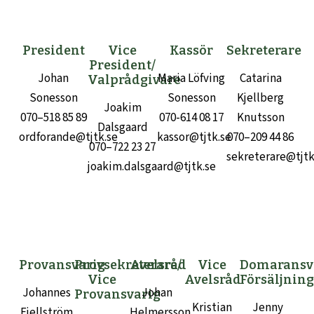
President
Vice
Kassör
Sekreterare
President/
Johan
Maria Löfving
Catarina
Valprådgivare
Sonesson
Sonesson
Kjellberg
Joakim
070–518 85 89
070-614 08 17
Knutsson
Dalsgaard
ordforande@tjtk.se
kassor@tjtk.se
070–209 44 86
070–722 23 27
sekreterare@tjtk
joakim.dalsgaard@tjtk.se
Provansvarig
Provsekreterare/
Avelsråd
Vice
Domaransv
Vice
Avelsråd
Försäljnin
Johannes
Johan
Provansvarig
Kristian
Jenny
Fjellström
Helmersson