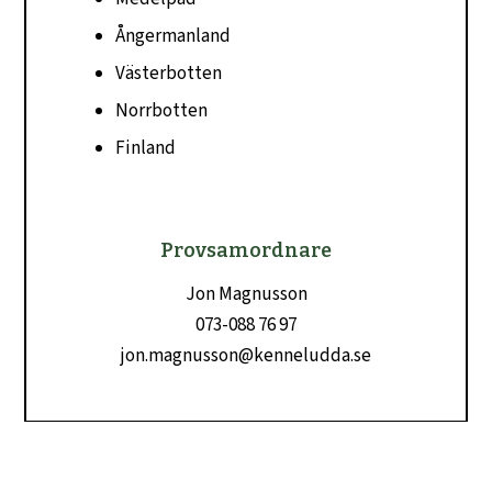
Ångermanland
Västerbotten
Norrbotten
Finland
Provsamordnare
Jon Magnusson
073-088 76 97
jon.magnusson@kenneludda.se