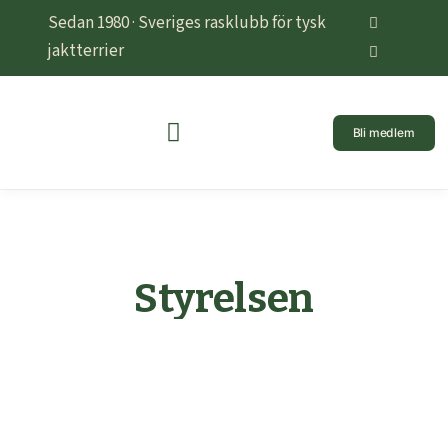
Sedan 1980 · Sveriges rasklubb för tysk
jaktterrier
Bli medlem
Styrelsen