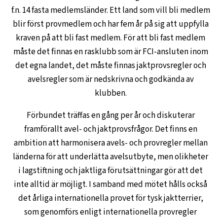
f.n. 14 fasta medlemsländer. Ett land som vill bli medlem
blir först provmedlem och har fem år på sig att uppfylla
kraven på att bli fast medlem. För att bli fast medlem
måste det finnas en rasklubb som är FCI-ansluten inom
det egna landet, det måste finnas jaktprovsregler och
avelsregler som är nedskrivna och godkända av
klubben.
Förbundet träffas en gång per år och diskuterar
framförallt avel- och jaktprovsfrågor. Det finns en
ambition att harmonisera avels- och provregler mellan
länderna för att underlätta avelsutbyte, men olikheter
i lagstiftning och jaktliga förutsättningar gör att det
inte alltid är möjligt. I samband med mötet hålls också
det årliga internationella provet för tysk jaktterrier,
som genomförs enligt internationella provregler