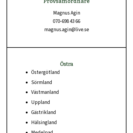
Provsamordnare
Magnus Agin
070-698 43 66
magnus.agin@live.se
Östra
Östergötland
Sörmland
Västmanland
Uppland
Gästrikland
Hälsingland
Medelpad