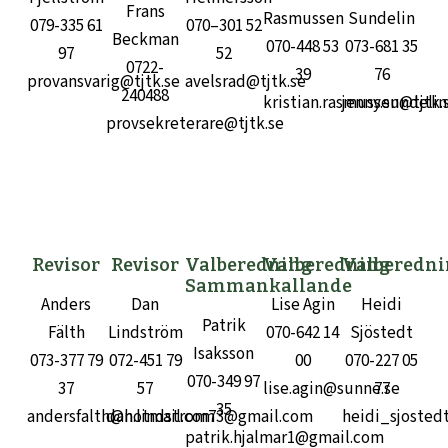
Frans
Rasmussen
Sundelin
079-335 61
070–301 52
Beckman
070-448 53
073-681 35
97
52
0722-
39
76
provansvarig@tjtk.se
avelsrad@tjtk.se
240488
kristian.rasmussen@tjtk.
jenny.sundelin
provsekreterare@tjtk.se
Revisor
Revisor
Valberedning
Valberedning
Valberedn
Sammankallande
Anders
Dan
Lise Agin
Heidi
Patrik
Fälth
Lindström
070-642 14
Sjöstedt
Isaksson
073-377 79
072-451 79
00
070-227 05
070-349 97
37
57
lise.agin@sunne.se
77
35
andersfalth@hotmail.com
dan.lindstrom73@gmail.com
heidi_sjoste
patrik.hjalmar1@gmail.com