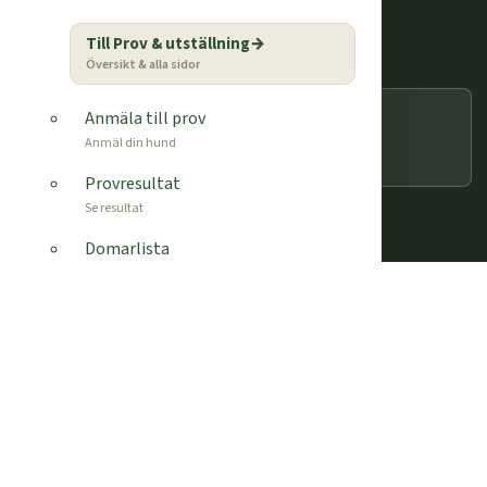
Till Prov & utställning
Översikt & alla sidor
Sök
Anmäla till prov
Anmäl din hund
Provresultat
© 2026 Tysk Jaktterrier Klubb
Se resultat
Facebook-f
Domarlista
Klubbens domare
Anlagsprov fält & skog
Anlag i fält & skog
Grytprov – anlag & jakt
Anlag & grytjakt
Vildsvinsprov – anlag & jakt
Hägn & frilevande