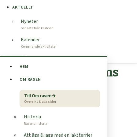
AKTUELLT
Nyheter
Senaste från klubben
Kalender
Kommande aktiviteter
Bli medlem
HEM
Sommar / Höst Frans
OM RASEN
Beckman
Till Om rasen
Uppfödare:
Frans Beckman
Översikt & alla sidor
Telefon:
0722240488
Historia
Mail:
fransbeckman@gmail.com
Rasens historia
Antal hanvalpar:
Att äga & jaga med en jaktterrier