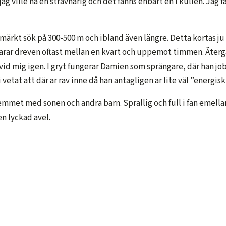
då jag ville ha en strävhårig och det fanns enbart en i kullen. Ja
rkt sök på 300-500 m och ibland även längre. Detta kortas ju sj
 varar dreven oftast mellan en kvart och uppemot timmen. Åter
edvid mig igen. I gryt fungerar Damien som sprängare, där han j
tat att där är räv inne då han antagligen är lite väl ”energisk” 
mmet med sonen och andra barn. Sprallig och full i fan emellanåt 
en lyckad avel.