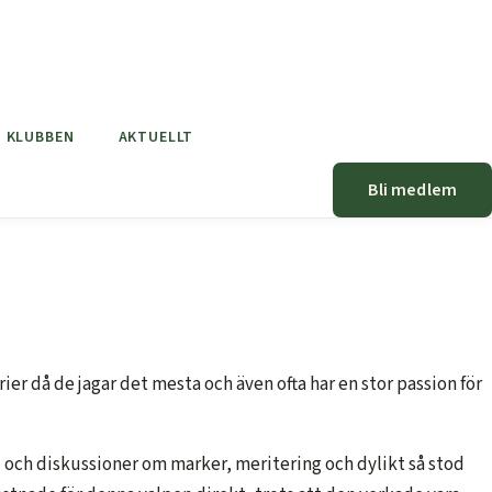
KLUBBEN
AKTUELLT
Bli medlem
er då de jagar det mesta och även ofta har en stor passion för
al och diskussioner om marker, meritering och dylikt så stod