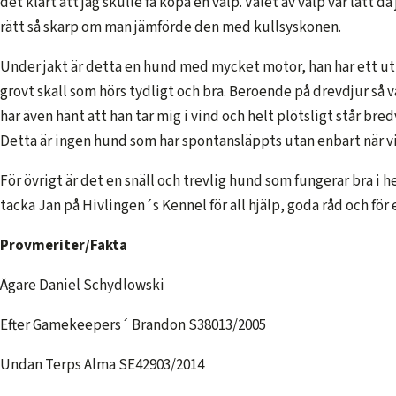
det klart att jag skulle få köpa en valp. Valet av valp var lätt 
rätt så skarp om man jämförde den med kullsyskonen.
Under jakt är detta en hund med mycket motor, han har ett utmä
grovt skall som hörs tydligt och bra. Beroende på drevdjur så
har även hänt att han tar mig i vind och helt plötsligt står br
Detta är ingen hund som har spontansläppts utan enbart när vi ve
För övrigt är det en snäll och trevlig hund som fungerar bra i he
tacka Jan på Hivlingen´s Kennel för all hjälp, goda råd och för 
Provmeriter/Fakta
Ägare Daniel Schydlowski
Efter Gamekeepers´ Brandon S38013/2005
Undan Terps Alma SE42903/2014