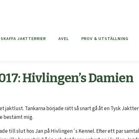
SKAFFA JAKTTERRIER
AVEL
PROV & UTSTÄLLNING
2017: Hivlingen’s Damien
aktlust. Tankarna började rätt så snart gå åt en Tysk Jaktterri
ade bestämt mig.
ade till slut hos Jan på Hivlingen´s Kennel. Efter ett par samt