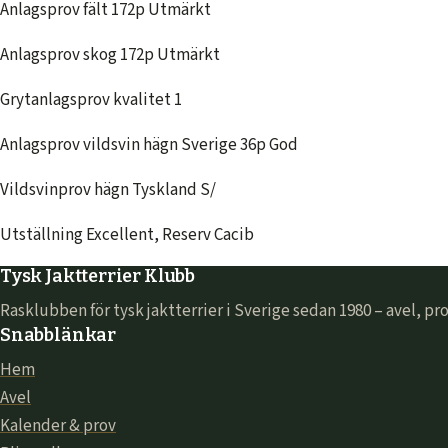
Anlagsprov fält 172p Utmärkt
Anlagsprov skog 172p Utmärkt
Grytanlagsprov kvalitet 1
Anlagsprov vildsvin hägn Sverige 36p God
Vildsvinprov hägn Tyskland S/
Utställning Excellent, Reserv Cacib
Tysk Jaktterrier Klubb
Rasklubben för tysk jaktterrier i Sverige sedan 1980 – avel, 
Snabblänkar
Hem
Avel
Kalender & prov