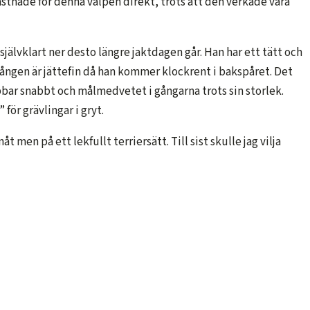
g fastnade för denna valpen direkt, trots att den verkade vara
älvklart ner desto längre jaktdagen går. Han har ett tätt och
gången är jättefin då han kommer klockrent i bakspåret. Det
obbar snabbt och målmedvetet i gångarna trots sin storlek.
för grävlingar i gryt.
men på ett lekfullt terriersätt. Till sist skulle jag vilja