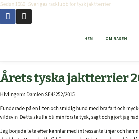
Sedan 1980 · Sveriges rasklubb för tysk jaktterrier
HEM
OM RASEN
Årets tyska jaktterrier 
Hivlingen’s Damien SE42252/2015
Funderade på en liten och smidig hund med bra fart och mycket j
vildsvin. Detta skulle bli min första tysk, sagt och gjort jag h
Jag började leta efter kennlar med intressanta linjer och hamn