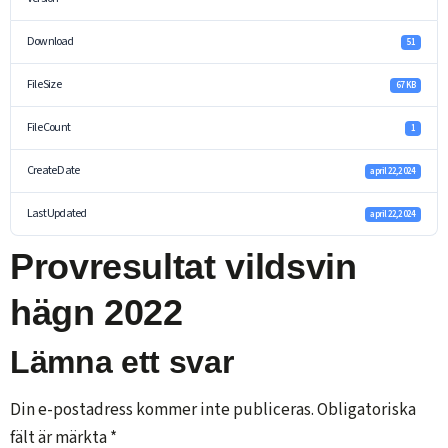
Download
51
File Size
67 KB
File Count
1
Create Date
april 22, 2024
Last Updated
april 22, 2024
Provresultat vildsvin
hägn 2022
Lämna ett svar
Din e-postadress kommer inte publiceras.
Obligatoriska
fält är märkta
*