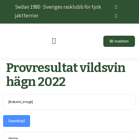
Sedan 1980 · Sveriges rasklubb för tysk
jaktterrier
Bli medlem
Provresultat vildsvin
hägn 2022
[featured_image]
Download
Version