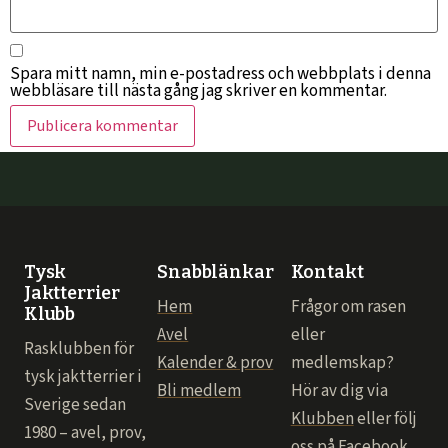
Spara mitt namn, min e-postadress och webbplats i denna
webbläsare till nästa gång jag skriver en kommentar.
Tysk
Snabblänkar
Kontakt
Jaktterrier
Hem
Frågor om rasen
Klubb
Avel
eller
Rasklubben för
Kalender & prov
medlemskap?
tysk jaktterrier i
Bli medlem
Hör av dig via
Sverige sedan
Klubben
eller följ
1980 – avel, prov,
oss på Facebook.