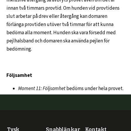
inklusive återgång så avbryts provet även om det är
innan två timmars provtid. Om hunden vid provtidens
slut arbetar på drev eller återgång kan domaren
förlänga provtiden utöver två timmar för att kunna
bedöma alla moment. Hunden ska vara försedd med
pejlhalsband och domaren ska använda pejlen för
bedömning.
Följsamhet
Moment 11: Följsamhet
bedöms under hela provet.
Tysk
Snabblänkar
Kontakt