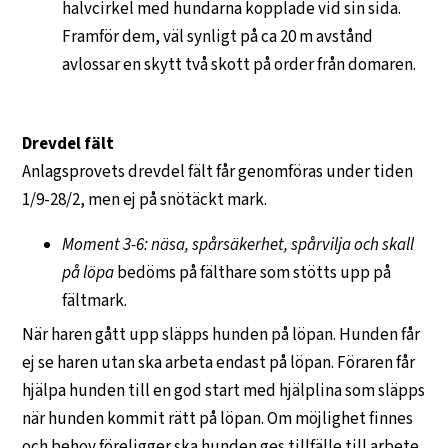
halvcirkel med hundarna kopplade vid sin sida.
Framför dem, väl synligt på ca 20 m avstånd
avlossar en skytt två skott på order från domaren.
Drevdel fält
Anlagsprovets drevdel fält får genomföras under tiden
1/9-28/2, men ej på snötäckt mark.
Moment 3-6: näsa, spårsäkerhet, spårvilja och skall
på löpa
bedöms på fälthare som stötts upp på
fältmark.
När haren gått upp släpps hunden på löpan. Hunden får
ej se haren utan ska arbeta endast på löpan. Föraren får
hjälpa hunden till en god start med hjälplina som släpps
när hunden kommit rätt på löpan. Om möjlighet finnes
och behov föreligger ska hunden ges tillfälle till arbete