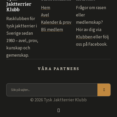
Jaktterrier
Hem
Frågor om rasen
Klubb
Avel
eller
Rasklubben för
Kalender & prov
medlemskap?
tysk jaktterrier i
Bli medlem
Hör av dig via
Sverige sedan
Klubben
eller följ
1980 – avel, prov,
oss på Facebook.
kunskap och
gemenskap.
VÅRA PARTNERS
© 2026 Tysk Jaktterrier Klubb