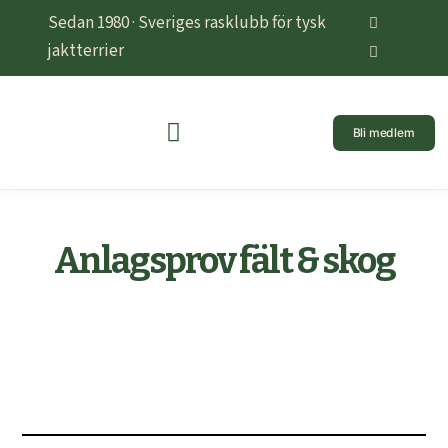
Sedan 1980 · Sveriges rasklubb för tysk
jaktterrier
Bli medlem
Anlagsprov fält & skog