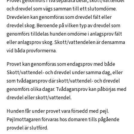
Provet genomförs i två separata delar, skott/vattendel
och drevdel som vägs samman till ett slutomdöme.
Drevdelen kan genomföras som drevdel fält eller
drevdel skog. Beroende på vilken typ av drevdel som
genomförs tilldelas hunden omdöme i anlagsprov fält
eller anlagsprov skog. Skott/vattendelen är densamma
vid båda provformerna.
Provet kan genomföras som endagsprov med både
Skott/vattendel- och drevdel under samma dag, eller
som tvådagarsprov där skott/vattendel- och drevdel
genomförs olika dagar. Tvådagarsprov kan påbörjas med
drevdel eller skott/vattendel.
Hunden får under provet vara försedd med pejl.
Pejlmottagaren förvaras hos domaren tills pågående
provdel är slutförd.