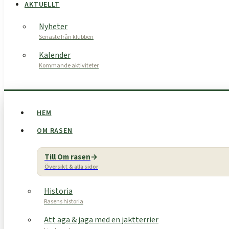
AKTUELLT
Nyheter
Senaste från klubben
Kalender
Kommande aktiviteter
HEM
OM RASEN
Till Om rasen
Översikt & alla sidor
Historia
Rasens historia
Att äga & jaga med en jaktterrier