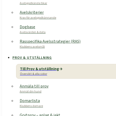
Avelsgodkända tikar
Avelskriterier
Krav för avelsgodkännande
Dogbase
Avelsvärden & data
Rasspecifika Avelsstrategier (RAS)
Klubbens avelsmål
PROV & UTSTÄLLNING
Till Prov & utställning
Översikt & alla sidor
Anmäla till prov
Anmäl din hund
Domarlista
Klubbens domare
Grytprov – anlag & jakt