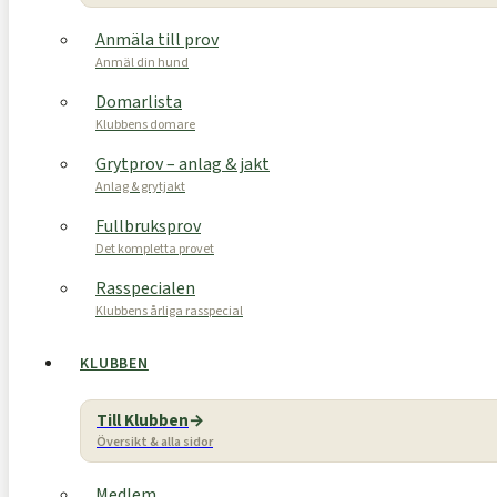
Anmäla till prov
Anmäl din hund
Domarlista
Klubbens domare
Grytprov – anlag & jakt
Anlag & grytjakt
Fullbruksprov
Det kompletta provet
Rasspecialen
Klubbens årliga rasspecial
KLUBBEN
Till Klubben
Översikt & alla sidor
Medlem