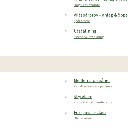
Hägn & frilevande
Viltspårprov – anlag & öpp
Spårarbete
Utställning
Exteriör & utställning
Medlemsförmåner
Rabatter hos våra partners
Styrelsen
Kontakt & förtroendevalda
Förtjänsttecken
Utmärkelser