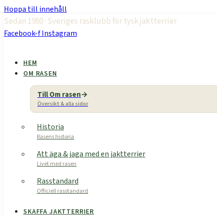
Hoppa till innehåll
Sedan 1980 · Sveriges rasklubb för tysk jaktterrier
Facebook-f
Instagram
HEM
OM RASEN
Till Om rasen
Översikt & alla sidor
Historia
Rasens historia
Att äga & jaga med en jaktterrier
Livet med rasen
Rasstandard
Officiell rasstandard
SKAFFA JAKTTERRIER