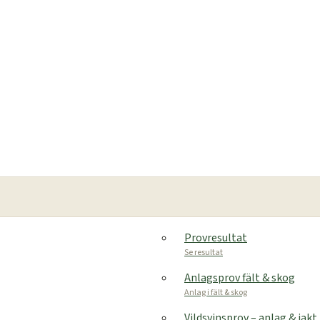
Provresultat
Se resultat
Anlagsprov fält & skog
Anlag i fält & skog
Vildsvinsprov – anlag & jakt