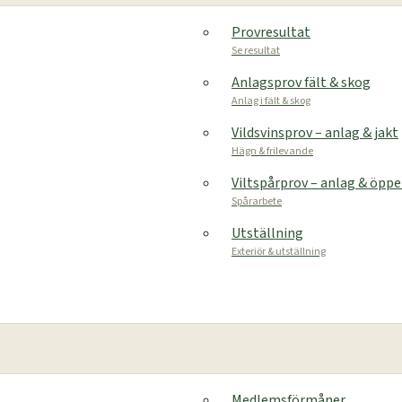
Provresultat
Se resultat
Anlagsprov fält & skog
Anlag i fält & skog
Vildsvinsprov – anlag & jakt
Hägn & frilevande
Viltspårprov – anlag & öpp
Spårarbete
Utställning
Exteriör & utställning
Medlemsförmåner