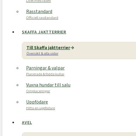
Livet med rasen
Rasstandard
Officiell rasstandard
SKAFFA JAKTTERRIER
Till Skaffa jaktterrier
Översikt & alla sidor
Parningar & valpar
Planerade & födda kullar
Vuxna hundar till salu
Omplaceringar
Uppfödare
Hitta en uppfödare
AVEL