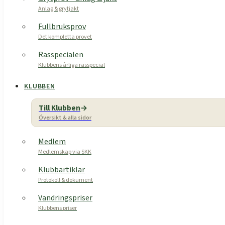
Anlag & grytjakt
Fullbruksprov
Det kompletta provet
Rasspecialen
Klubbens årliga rasspecial
KLUBBEN
Till Klubben
Översikt & alla sidor
Medlem
Medlemskap via SKK
Klubbartiklar
Protokoll & dokument
Vandringspriser
Klubbens priser