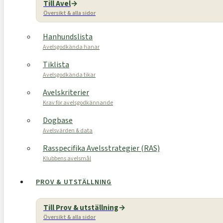
Till Avel
Översikt & alla sidor
Hanhundslista
Avelsgodkända hanar
Tiklista
Avelsgodkända tikar
Avelskriterier
Krav för avelsgodkännande
Dogbase
Avelsvärden & data
Rasspecifika Avelsstrategier (RAS)
Klubbens avelsmål
PROV & UTSTÄLLNING
Till Prov & utställning
Översikt & alla sidor