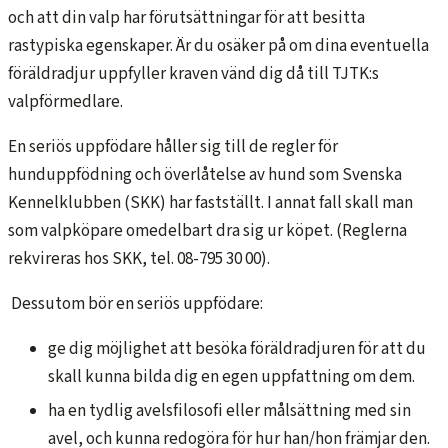
och att din valp har förutsättningar för att besitta
rastypiska egenskaper. Är du osäker på om dina eventuella
föräldradjur uppfyller kraven vänd dig då till TJTK:s
valpförmedlare.
En seriös uppfödare håller sig till de regler för
hunduppfödning och överlåtelse av hund som Svenska
Kennelklubben (SKK) har fastställt. I annat fall skall man
som valpköpare omedelbart dra sig ur köpet. (Reglerna
rekvireras hos SKK, tel. 08-795 30 00).
Dessutom bör en seriös uppfödare:
ge dig möjlighet att besöka föräldradjuren för att du
skall kunna bilda dig en egen uppfattning om dem.
ha en tydlig avelsfilosofi eller målsättning med sin
avel, och kunna redogöra för hur han/hon främjar den.