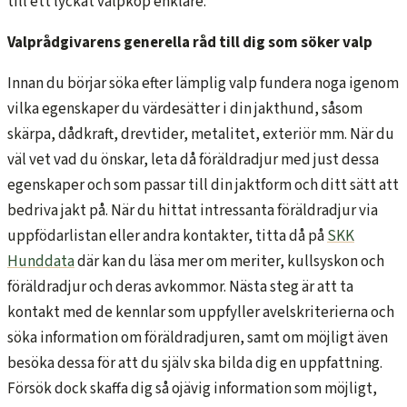
till ett lyckat valpköp enklare.
Valprådgivarens generella råd till dig som söker valp
Innan du börjar söka efter lämplig valp fundera noga igenom
vilka egenskaper du värdesätter i din jakthund, såsom
skärpa, dådkraft, drevtider, metalitet, exteriör mm. När du
väl vet vad du önskar, leta då föräldradjur med just dessa
egenskaper och som passar till din jaktform och ditt sätt att
bedriva jakt på. När du hittat intressanta föräldradjur via
uppfödarlistan eller andra kontakter, titta då på
SKK
Hunddata
där kan du läsa mer om meriter, kullsyskon och
föräldradjur och deras avkommor. Nästa steg är att ta
kontakt med de kennlar som uppfyller avelskriterierna och
söka information om föräldradjuren, samt om möjligt även
besöka dessa för att du själv ska bilda dig en uppfattning.
Försök dock skaffa dig så ojävig information som möjligt,