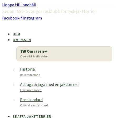
Hoppa till innehåll
Sedan 1980 · Sveriges rasklubb för tysk jaktterrier
Facebook-f
Instagram
HEM
OM RASEN
Till Om rasen
Översikt & alla sidor
Historia
Rasens historia
Att äga & jaga med en jaktterrier
Livet med rasen
Rasstandard
Officiell rasstandard
SKAFFA JAKTTERRIER