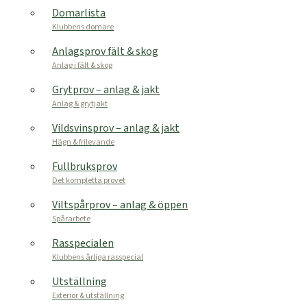
Domarlista
Klubbens domare
Anlagsprov fält & skog
Anlag i fält & skog
Grytprov – anlag & jakt
Anlag & grytjakt
Vildsvinsprov – anlag & jakt
Hägn & frilevande
Fullbruksprov
Det kompletta provet
Viltspårprov – anlag & öppen
Spårarbete
Rasspecialen
Klubbens årliga rasspecial
Utställning
Exteriör & utställning