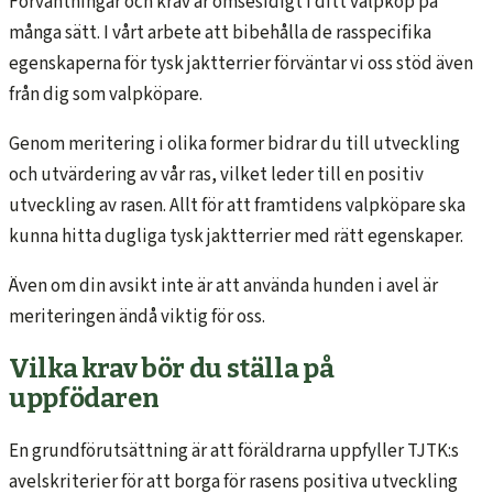
Förväntningar och krav är ömsesidigt i ditt valpköp på
många sätt. I vårt arbete att bibehålla de rasspecifika
egenskaperna för tysk jaktterrier förväntar vi oss stöd även
från dig som valpköpare.
Genom meritering i olika former bidrar du till utveckling
och utvärdering av vår ras, vilket leder till en positiv
utveckling av rasen. Allt för att framtidens valpköpare ska
kunna hitta dugliga tysk jaktterrier med rätt egenskaper.
Även om din avsikt inte är att använda hunden i avel är
meriteringen ändå viktig för oss.
Vilka krav bör du ställa på
uppfödaren
En grundförutsättning är att föräldrarna uppfyller TJTK:s
avelskriterier för att borga för rasens positiva utveckling