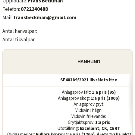
Uppfödare:
Frans Beckman
Telefon:
0722240488
Mail:
fransbeckman@gmail.com
Antal hanvalpar:
Antal tikvalpar:
HANHUND
SE48389/2021 Illvrålets Itze
Anlagsprov fält:
1:a pris (95)
Anlagsprov skog:
1:a pris (100p)
Anlagsprov gryt:
Vildsvin i hägn:
Vildsvin frilevande:
Grytjaktsprov:
1:a pris
Utställning:
Excellent, CK, CERT
Övriga meriter:
Fullbruksprov 1:a pris (126p). Årets tyska jaktte