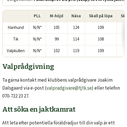
PLL
M-höjd
Näsa
Skall på löpa
Sk
Hanhund
N/N*
105
124
109
1
Tik
N/N*
99
114
108
1
Valpkullen
N/N*
102
119
109
1
Valprådgivning
Ta gärna kontakt med klubbens valprådgivare Joakim
Dalsgaard via e-post (
valpradgivare@tjtk.se
) eller telefon
070-722 23 27.
Att söka en jaktkamrat
Att leta efter potentiella föräldradjur till din valp är ett