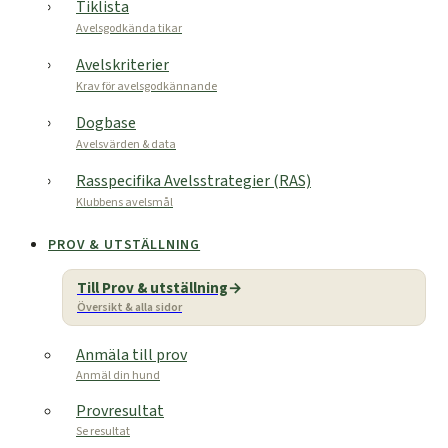
Tiklista
Avelsgodkända tikar
Avelskriterier
Krav för avelsgodkännande
Dogbase
Avelsvärden & data
Rasspecifika Avelsstrategier (RAS)
Klubbens avelsmål
PROV & UTSTÄLLNING
Till Prov & utställning
Översikt & alla sidor
Anmäla till prov
Anmäl din hund
Provresultat
Se resultat