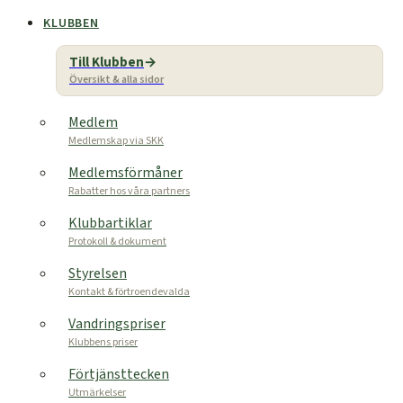
KLUBBEN
Till Klubben
Översikt & alla sidor
Medlem
Medlemskap via SKK
Medlemsförmåner
Rabatter hos våra partners
Klubbartiklar
Protokoll & dokument
Styrelsen
Kontakt & förtroendevalda
Vandringspriser
Klubbens priser
Förtjänsttecken
Utmärkelser