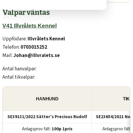
Valpar väntas
V41 Illvrålets Kennel
Uppfödare:
Illvrålets Kennel
Telefon:
0703015252
Mail:
Johan@illvralets.se
Antal hanvalpar:
Antal tikvalpar:
HANHUND
TIK
SE39131/2022 Sätter’s Precious Rudolf
SE23654/2021 Nor
Anlagsprov fält:
100p 1pris
Anlagsprov fält: