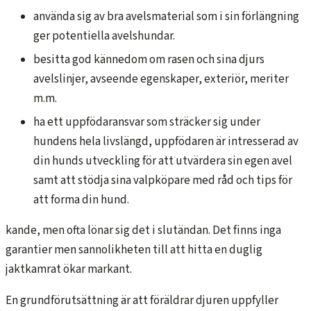
använda sig av bra avelsmaterial som i sin förlängning
ger potentiella avelshundar.
besitta god kännedom om rasen och sina djurs
avelslinjer, avseende egenskaper, exteriör, meriter
m.m.
ha ett uppfödaransvar som sträcker sig under
hundens hela livslängd, uppfödaren är intresserad av
din hunds utveckling för att utvärdera sin egen avel
samt att stödja sina valpköpare med råd och tips för
att forma din hund.
kande, men ofta lönar sig det i slutändan. Det finns inga
garantier men sannolikheten till att hitta en duglig
jaktkamrat ökar markant.
En grundförutsättning är att föräldrar djuren uppfyller