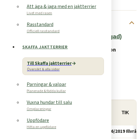
Att äga & jaga med en jaktterrier
Formulär valpförmedling
Livet med rasen
Aktuella kullar
Rasstandard
Officiell rasstandard
V. 21 Terrae Motus Kennel (1 hane otingad)
SKAFFA JAKTTERRIER
Uppfödare:
Terrae Motus Kennel, Emil Arvidsson
Telefon:
0709747621
Till Skaffa jaktterrier
Mail:
arvidsson.emil@gmail.com
Översikt & alla sidor
Antal hanvalpar: 4
Parningar & valpar
Antal tikvalpar: 2
Planerade & födda kullar
Vuxna hundar till salu
Omplaceringar
HANHUND
TIK
Uppfödare
Hitta en uppfödare
SE19107/2017 Jägarbackens Jäger
SE46186/2019 Illvrål