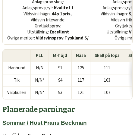
Anlagsprov skog:
Anlagsprov 
Anlagsprov gryt:
Kvalitet 1
Anlagsprov gryt:
Vildsvin i hägn:
44p 1pris,
Vildsvin i hägn:
S/ 
Vildsvin frilevande:
Vildsvin fril
Grytjaktsprov:
Grytjaktsp
Utställning:
Excellent
Utställning:
Ve
Övriga meriter:
Vildsvinsprov Tyskland S/
Övriga meri
PLL
M-höjd
Näsa
Skall på löpa
Sk
Hanhund
N/N
91
125
111
1
Tik
N/N*
94
117
103
1
Valpkullen
N/N*
93
121
107
1
Planerade parningar
Sommar / Höst Frans Beckman