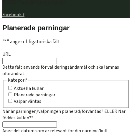
© 2026 Tysk Jaktterrier Klubb
Facebook-f
Planerade parningar
”
*
” anger obligatoriska fält
URL
Detta fält används för valideringsändamål och ska lämnas
oförändrat.
Kategori
*
Aktuella kullar
Planerade parningar
Valpar väntas
När är parningen/valpningen planerad/förväntad? ELLER När
föddes kullen?
*
Ange det datum som är relevant för din parning/kull.