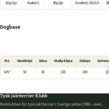
161p/1pr
Kvalitet 1
40p/2pr
Excellent, SEUCH
Vi
Dogbase
PLL
Mankhöjd
Näsa
Skall på löpa
Skärpa
Vatten
N/N*
92
92
103
100
11
Tysk Jaktterrier Klubb
Rasklubben för tysk jaktterrier i Sverige sedan 1980 – avel,