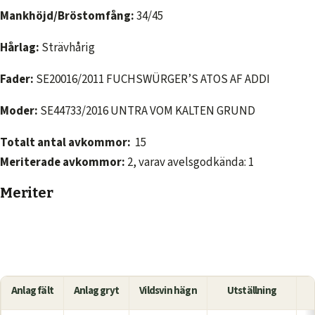
Mankhöjd/Bröstomfång:
34/45
Hårlag:
Strävhårig
Fader:
SE20016/2011 FUCHSWÜRGER’S ATOS AF ADDI
Moder:
SE44733/2016 UNTRA VOM KALTEN GRUND
Totalt antal avkommor:
15
Meriterade avkommor:
2, varav avelsgodkända: 1
Meriter
Anlag fält
Anlag gryt
Vildsvin hägn
Utställning