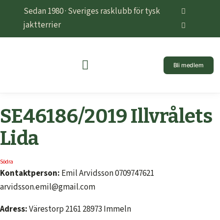
Sedan 1980 · Sveriges rasklubb för tysk
jaktterrier
Bli medlem
SE46186/2019 Illvrålets
Lida
Södra
Kontaktperson:
Emil Arvidsson 0709747621
arvidsson.emil@gmail.com
Adress:
Värestorp 2161 28973 Immeln