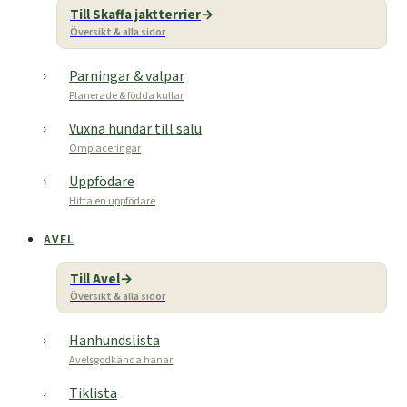
Till Skaffa jaktterrier
Översikt & alla sidor
Parningar & valpar
Planerade & födda kullar
Vuxna hundar till salu
Omplaceringar
Uppfödare
Hitta en uppfödare
AVEL
Till Avel
Översikt & alla sidor
Hanhundslista
Avelsgodkända hanar
Tiklista