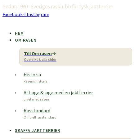
Hoppa
Sedan 1980 · Sveriges rasklubb för tysk jaktterrier
till
Facebook-f
Instagram
innehåll
HEM
OM RASEN
Till Om rasen
Översikt & alla sidor
Historia
Rasens historia
Att äga & jaga med en jaktterrier
Livet med rasen
Rasstandard
Officiell rasstandard
SKAFFA JAKTTERRIER