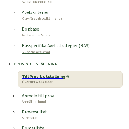
Avelsgodkända tikar
Avelskriterier
Krav för avelsgodkännande
Dogbase
Avelsvärden & data
Rasspecifika Avelsstrategier (RAS)
Klubbens avelsmål
PROV & UTSTÄLLNING
Till Prov & utställning
Översikt & alla sidor
Anmäla till prov
Anmäl din hund
Provresultat
Se resultat
Domarlista