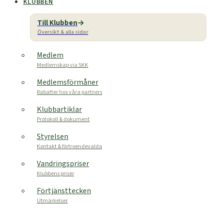
KLUBBEN
Till Klubben
Översikt & alla sidor
Medlem
Medlemskap via SKK
Medlemsförmåner
Rabatter hos våra partners
Klubbartiklar
Protokoll & dokument
Styrelsen
Kontakt & förtroendevalda
Vandringspriser
Klubbens priser
Förtjänsttecken
Utmärkelser