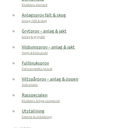
Klubbens domare
Anlagsprov fält & skog
Anlag i fält & skog
Grytprov – anlag & jakt
Anlag & grytjakt
Vildsvinsprov – anlag & jakt
Hägn & frilevande
Fullbruksprov
Det kompletta provet
Viltspårprov – anlag & öppen
Spårarbete
Rasspecialen
Klubbens årliga rasspecial
Utställning
Exteriör & utställning