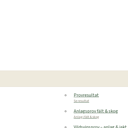
Provresultat
Se resultat
Anlagsprov fält & skog
Anlag i fält & skog
Vildsvinsprov – anlag & jakt