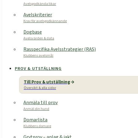
Avelsgodkända tikar
Avelskriterier
Krav för avelsgodkännande
Dogbase
Avelsvärden & data
Rasspecifika Avelsstrategier (RAS)
Klubbens avelsmål
PROV & UTSTÄLLNING
Till Prov & utställning
Översikt & alla sidor
Anmäla till prov
Anmäl din hund
Domarlista
Klubbens domare
Grytprov – anlag & jakt