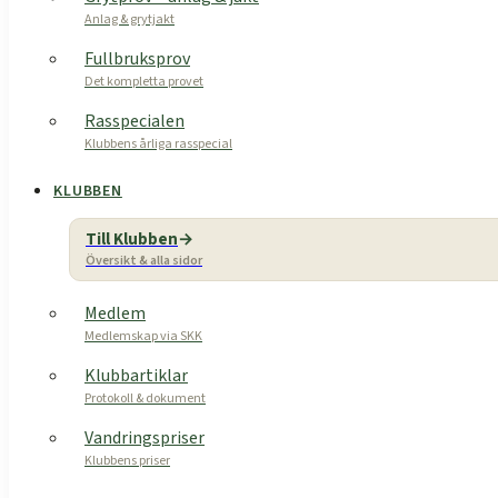
Anlag & grytjakt
Fullbruksprov
Det kompletta provet
Rasspecialen
Klubbens årliga rasspecial
KLUBBEN
Till Klubben
Översikt & alla sidor
Medlem
Medlemskap via SKK
Klubbartiklar
Protokoll & dokument
Vandringspriser
Klubbens priser