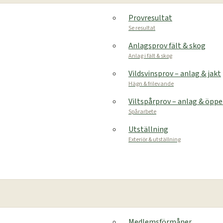
Provresultat
Se resultat
Anlagsprov fält & skog
Anlag i fält & skog
Vildsvinsprov – anlag & jakt
Hägn & frilevande
Viltspårprov – anlag & öpp
Spårarbete
Utställning
Exteriör & utställning
Medlemsförmåner