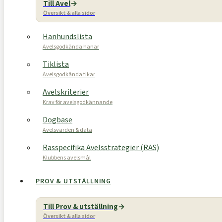
Till Avel
Översikt & alla sidor
Hanhundslista
Avelsgodkända hanar
Tiklista
Avelsgodkända tikar
Avelskriterier
Krav för avelsgodkännande
Dogbase
Avelsvärden & data
Rasspecifika Avelsstrategier (RAS)
Klubbens avelsmål
PROV & UTSTÄLLNING
Till Prov & utställning
Översikt & alla sidor