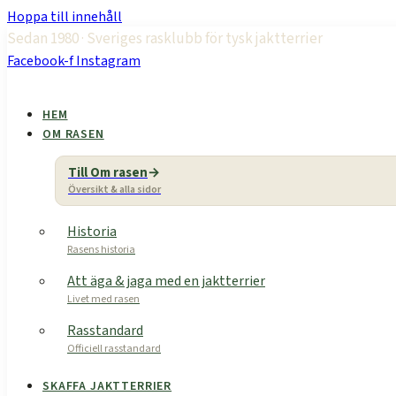
Hoppa till innehåll
Sedan 1980 · Sveriges rasklubb för tysk jaktterrier
Facebook-f
Instagram
HEM
OM RASEN
Till Om rasen
Översikt & alla sidor
Historia
Rasens historia
Att äga & jaga med en jaktterrier
Livet med rasen
Rasstandard
Officiell rasstandard
SKAFFA JAKTTERRIER