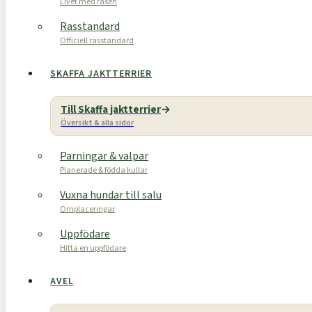
Livet med rasen
Rasstandard
Officiell rasstandard
SKAFFA JAKTTERRIER
Till Skaffa jaktterrier
Översikt & alla sidor
Parningar & valpar
Planerade & födda kullar
Vuxna hundar till salu
Omplaceringar
Uppfödare
Hitta en uppfödare
AVEL