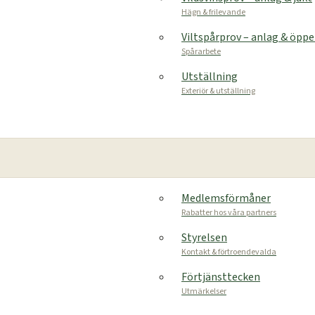
Hägn & frilevande
Viltspårprov – anlag & öpp
Spårarbete
Utställning
Exteriör & utställning
Medlemsförmåner
Rabatter hos våra partners
Styrelsen
Kontakt & förtroendevalda
Förtjänsttecken
Utmärkelser