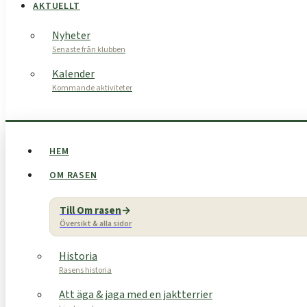
AKTUELLT
Nyheter
Senaste från klubben
Kalender
Kommande aktiviteter
HEM
OM RASEN
Till Om rasen
Översikt & alla sidor
Historia
Rasens historia
Att äga & jaga med en jaktterrier