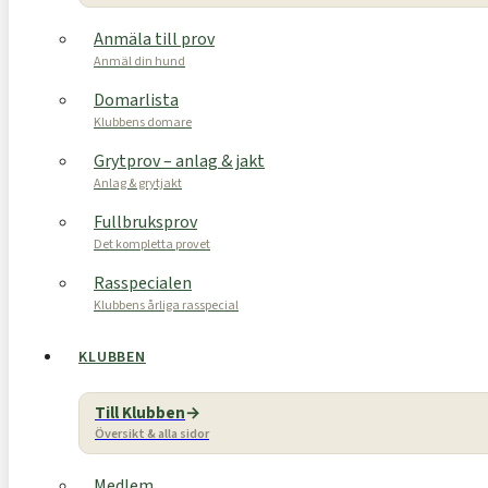
Anmäla till prov
Anmäl din hund
Domarlista
Klubbens domare
Grytprov – anlag & jakt
Anlag & grytjakt
Fullbruksprov
Det kompletta provet
Rasspecialen
Klubbens årliga rasspecial
KLUBBEN
Till Klubben
Översikt & alla sidor
Medlem